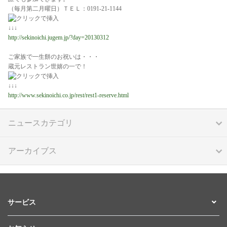
（毎月第二月曜日）ＴＥＬ：0191-21-1144
↓↓↓
http://sekinoichi.jugem.jp/?day=20130312
ご家族で一生餅のお祝いは・・・
蔵元レストラン世嬉の一で！
↓↓↓
http://www.sekinoichi.co.jp/rest/rest1-reserve.html
ニュースカテゴリ
アーカイブス
サービス