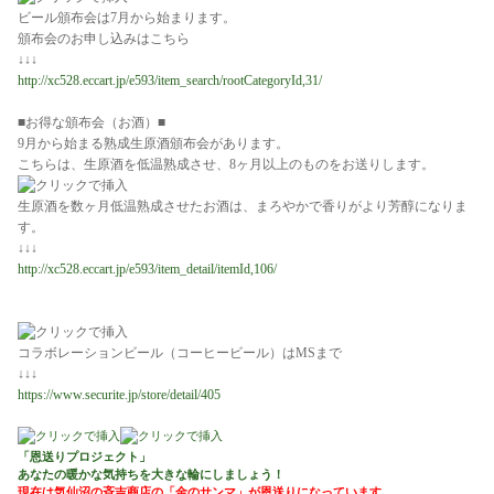
ビール頒布会は7月から始まります。
頒布会のお申し込みはこちら
↓↓↓
http://xc528.eccart.jp/e593/item_search/rootCategoryId,31/
■お得な頒布会（お酒）■
9月から始まる熟成生原酒頒布会があります。
こちらは、生原酒を低温熟成させ、8ヶ月以上のものをお送りします。
生原酒を数ヶ月低温熟成させたお酒は、まろやかで香りがより芳醇になりま
す。
↓↓↓
http://xc528.eccart.jp/e593/item_detail/itemId,106/
コラボレーションビール（コーヒービール）はMSまで
↓↓↓
https://www.securite.jp/store/detail/405
「恩送りプロジェクト」
あなたの暖かな気持ちを大きな輪にしましょう！
現在は気仙沼の斉吉商店の「金のサンマ」が恩送りになっています。