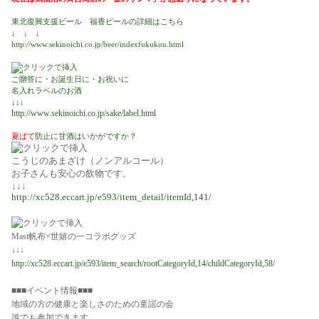
東北復興支援ビール 福香ビールの詳細はこちら
↓ ↓ ↓
http://www.sekinoichi.co.jp/beer/indexfukukou.html
ご贈答に・お誕生日に・お祝いに
名入れラベルのお酒
↓↓↓
http://www.sekinoichi.co.jp/sake/label.html
夏ばて
防止に甘酒はいかがですか？
こうじのあまざけ（ノンアルコール）
お子さんも安心の飲物です。
↓↓↓
http://xc528.eccart.jp/e593/item_detail/itemId,141/
Mast帆布×世嬉の一コラボグッズ
↓↓↓
http://xc528.eccart.jp/e593/item_search/rootCategoryId,14/childCategoryId,58/
■■■
イベント情報■■■
地域の方の健康と楽しさのための童謡の会
誰でも参加できます。