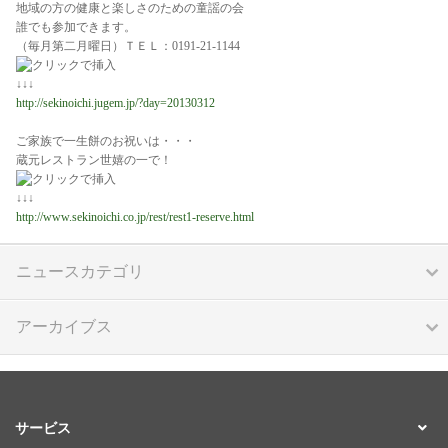
地域の方の健康と楽しさのための童謡の会
誰でも参加できます。
（毎月第二月曜日）ＴＥＬ：0191-21-1144
↓↓↓
http://sekinoichi.jugem.jp/?day=20130312
ご家族で一生餅のお祝いは・・・
蔵元レストラン世嬉の一で！
↓↓↓
http://www.sekinoichi.co.jp/rest/rest1-reserve.html
ニュースカテゴリ
アーカイブス
サービス