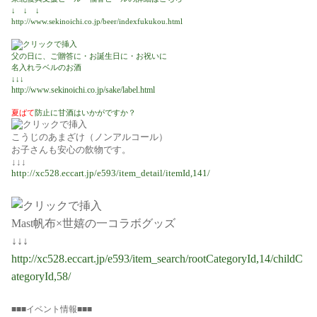
↓ ↓ ↓
http://www.sekinoichi.co.jp/beer/indexfukukou.html
父の日に、ご贈答に・お誕生日に・お祝いに
名入れラベルのお酒
↓↓↓
http://www.sekinoichi.co.jp/sake/label.html
夏ばて
防止に甘酒はいかがですか？
こうじのあまざけ（ノンアルコール）
お子さんも安心の飲物です。
↓↓↓
http://xc528.eccart.jp/e593/item_detail/itemId,141/
Mast帆布×世嬉の一コラボグッズ
↓↓↓
http://xc528.eccart.jp/e593/item_search/rootCategoryId,14/childC
ategoryId,58/
■■■
イベント情報■■■