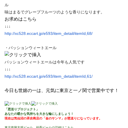
ル
味はまるでグレープフルーツのような香りになります。
お求めはこちら
↓↓↓
http://xc528.eccart.jp/e593/
item_detail/itemId,68/
・パッションウィートエール
パッションウィートエールは今年も人気です
↓↓↓
http://xc528.eccart.jp/e593/
item_detail/itemId,61/
今日も世嬉の一は、元気に東京と一ノ関で営業中です！
「恩送りプロジェクト」
あなたの暖かな気持ちを大きな輪にしましょう！
現在は気仙沼の斉吉商店の「金のサンマ」が恩送りになっています。
東北復興支援ビール 福香ビールの詳細はこちら