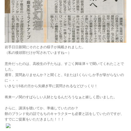
岩手日日新聞にそのときの様子が掲載されました。
（私の後頭部だけが写されていますね～）
意外だったのは、高校生の子たちは、すごく興味津々で聞いてくれたことで
した。
通常、質問ありませんか？と聞くと、0または1くらいしか手が挙がらないの
に・・・
いきなり8名の方から矢継ぎ早に質問されるなどびっくり！
将来一ノ関のすばらしい人財となるんだろうなぁと嬉しく思いました。
さらに、講演を聴いてか、準備していたのか？
餅のブランド化の話でもちのキャラクターも必要と話をしていたのですが、
すでにご提案をいただきました！！！