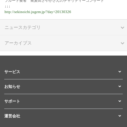
フルート奏者 蕎麦田さやかさんのチャリティーコンサート
↓↓↓
http://sekinoichi.jugem.jp/?day=20130326
ニュースカテゴリ
アーカイブス
サービス
お知らせ
サポート
運営会社