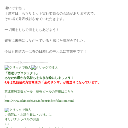
凄いですね~。
丁度本日、もちサミット実行委員会の会議がありますので、
その場で発表検討させていただきます。
一ノ関をもちで街をもちあげよう！
確実に未来につながっていると感じた講演会でした。
今日も世嬉の一は春の日差しの中元気に営業中です！
------------PR----------------------
「恩送りプロジェクト」
あなたの暖かな気持ちを大きな輪にしましょう！
4月は気仙沼の斉吉商店の「金のサンマ」が恩送りになっています。
東北復興支援ビール 福香ビールの詳細はこちら
↓ ↓ ↓
http://www.sekinoichi.co.jp/beer/indexfukukou.html
ご贈答に・お誕生日に・お祝いに
オリジナルラベルのお酒
↓↓↓