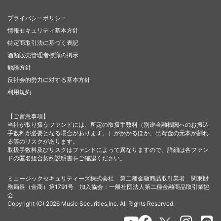
プライバシーポリシー
情報セキュリティ基本方針
特定商取引法に基づく表記
酒類販売管理者標識の掲示
勧誘方針
反社会的勢力に対する基本方針
利用規約
【ご留意事項】
当社が取り扱うファンドには、所定の取扱手数料（別途金融機関へのお振込
手数料が必要となる場合があります。）がかかるほか、出資金の元本が割れ
る等のリスクがあります。
取扱手数料及びリスクはファンドによって異なりますので、詳細は各ファン
ドの匿名組合契約説明書をご確認ください。
ミュージックセキュリティーズ株式会社 第二種金融商品取引業者 関東財
務局長（金商）第1791号 加入協会：一般社団法人第二種金融商品取引業協
会
Copyright (C) 2026 Music Securities,Inc. All Rights Reserved.