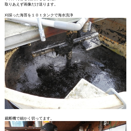
取りあえず画像だけ送ります。
刈採った海苔を１０ｔタンクで海水洗浄
裁断機で細かく切ってます。