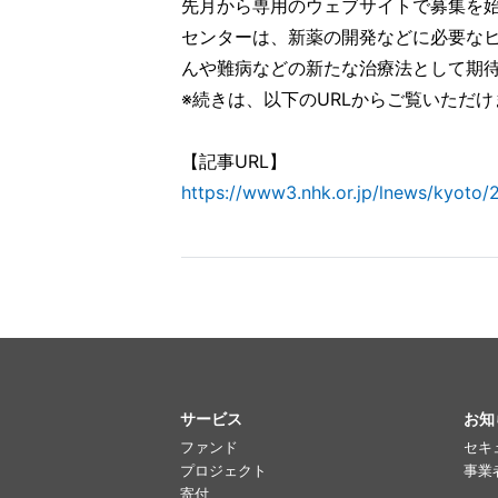
先月から専用のウェブサイトで募集を
センターは、新薬の開発などに必要な
んや難病などの新たな治療法として期
※続きは、以下のURLからご覧いただ
【記事URL】
https://www3.nhk.or.jp/lnews/kyoto
サービス
お知
ファンド
セキ
プロジェクト
事業
寄付