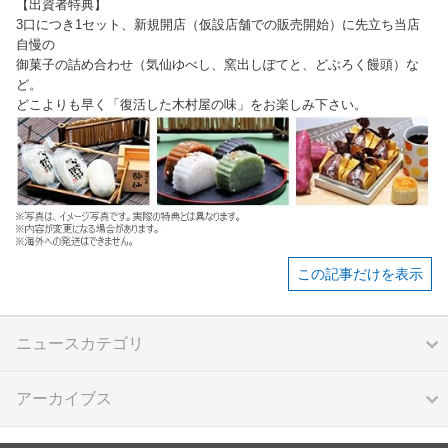
【出資者特典】
3口につき1セット、新規開店（仮設店舗での販売開始）に先立ち当店
自慢の
御菓子の詰め合わせ（気仙ゆべし、窯出しぽてと、どぶろく饅頭）な
ど。
どこよりも早く「復活した木村屋の味」をお楽しみ下さい。
この記事だけを表示
ニュースカテゴリ
アーカイブス