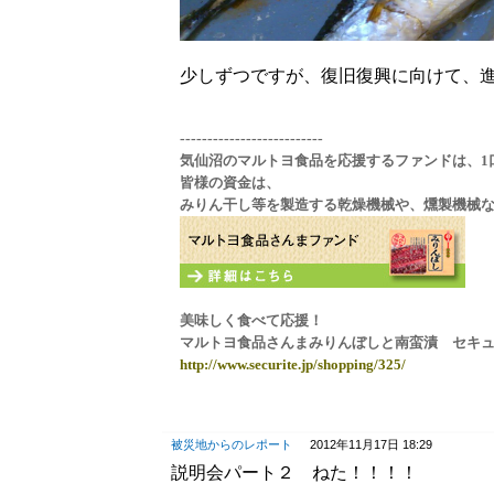
少しずつですが、復旧復興に向けて、
--------------------------
気仙沼のマルトヨ食品を応援するファンドは、1口
皆様の資金は、
みりん干し等を製造する乾燥機械や、燻製機械
美味しく食べて応援！
マルトヨ食品さんまみりんぼしと南蛮漬 セキュ
http://www.securite.jp/shopping/325/
被災地からのレポート
2012年11月17日 18:29
説明会パート２ ねた！！！！