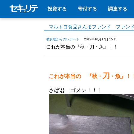
投資する
寄付する
調達する
マルトヨ食品さんまファンド ファン
被災地からのレポート
2012年10月17日 15:13
これが本当の『秋・刀・魚』！！
刀
これが本当の 『秋・
・魚』！
さば君 ゴメン！！！