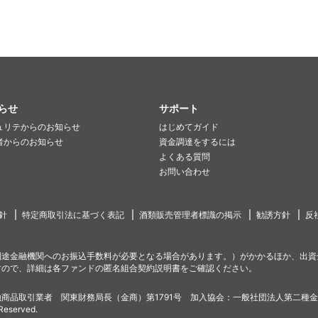
らせ
サポート
ュリテからのお知らせ
はじめてガイド
者からのお知らせ
資金調達をするには
よくある質問
お問い合わせ
針
特定商取引法に基づく表記
酒類販売管理者標識の掲示
勧誘方針
反
別途金融機関へのお振込手数料が必要となる場合があります。）がかかるほか、出資
すので、詳細は各ファンドの匿名組合契約説明書をご確認ください。
商品取引業者 関東財務局長（金商）第1791号 加入協会：一般社団法人第二種
 Reserved.