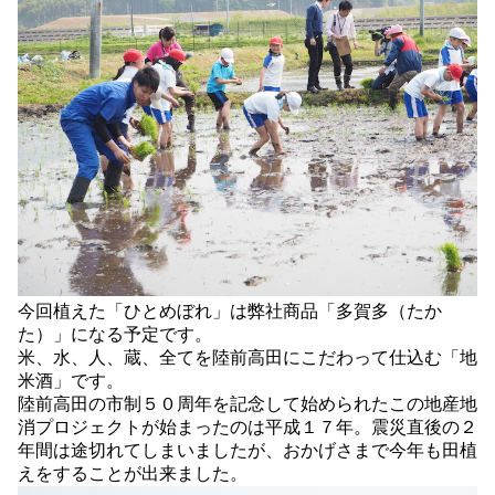
今回植えた「ひとめぼれ」は弊社商品「多賀多（たか
た）」になる予定です。
米、水、人、蔵、全てを陸前高田にこだわって仕込む「地
米酒」です。
陸前高田の市制５０周年を記念して始められたこの地産地
消プロジェクトが始まったのは平成１７年。震災直後の２
年間は途切れてしまいましたが、おかげさまで今年も田植
えをすることが出来ました。