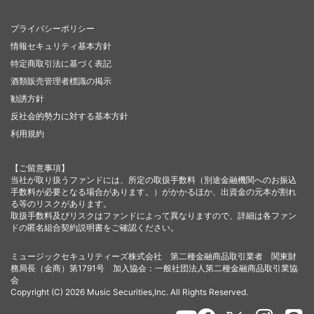
プライバシーポリシー
情報セキュリティ基本方針
特定商取引法に基づく表記
酒類販売管理者標識の掲示
勧誘方針
反社会的勢力に対する基本方針
利用規約
【ご留意事項】
当社が取り扱うファンドには、所定の取扱手数料（別途金融機関へのお振込
手数料が必要となる場合があります。）がかかるほか、出資金の元本が割れ
る等のリスクがあります。
取扱手数料及びリスクはファンドによって異なりますので、詳細は各ファン
ドの匿名組合契約説明書をご確認ください。
ミュージックセキュリティーズ株式会社 第二種金融商品取引業者 関東財
務局長（金商）第1791号 加入協会：一般社団法人第二種金融商品取引業協
会
Copyright (C) 2026 Music Securities,Inc. All Rights Reserved.