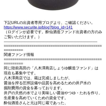
下記URLの出資者専用ブログより、ご確認ください。
https://www.securite.jp/blog?blog_id=141
（ログインが必要です。酔仙酒造ファンド出資者の方のみ
ご覧いただけます。）
-------------------------------------------------------------------------------
==============================================
=========
関連ファンド情報
==============================================
=========
同じ陸前高田の「八木澤商店しょうゆ醸造ファンド」は
現在も募集中です。
八木澤商店では、蔵は完成しましたが、
醤油を搾る圧搾設備や品質を高めるための井戸水の
掘削費用の資金を募っております。
井戸の天然の水でより美味しい醤油やつゆ・たれを作り、
生産量を高めていくための資金です。
酔仙酒造さんと元は同じ蔵であった、