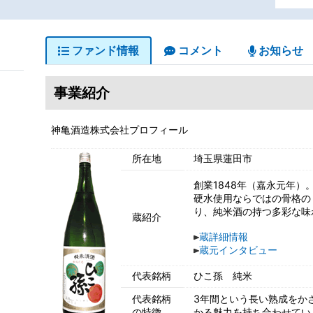
ファンド情報
コメント
お知らせ
事業紹介
神亀酒造株式会社プロフィール
所在地
埼玉県蓮田市
創業1848年（嘉永元年）
硬水使用ならではの骨格の
り、純米酒の持つ多彩な味
蔵紹介
蔵詳細情報
蔵元インタビュー
代表銘柄
ひこ孫 純米
代表銘柄
3年間という長い熟成をか
の特徴
かる魅力を持ち合わせてい