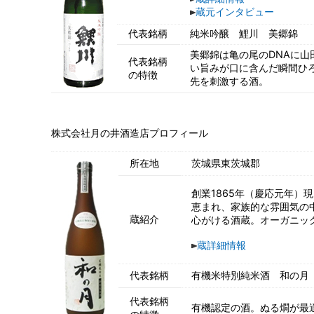
蔵元インタビュー
代表銘柄
純米吟醸 鯉川 美郷錦
美郷錦は亀の尾のDNAに山
代表銘柄
い旨みが口に含んだ瞬間ひ
の特徴
先を刺激する酒。
株式会社月の井酒造店プロフィール
所在地
茨城県東茨城郡
創業1865年（慶応元年）
恵まれ、家族的な雰囲気の
蔵紹介
心がける酒蔵。オーガニッ
蔵詳細情報
代表銘柄
有機米特別純米酒 和の月
代表銘柄
有機認定の酒。ぬる燗が最