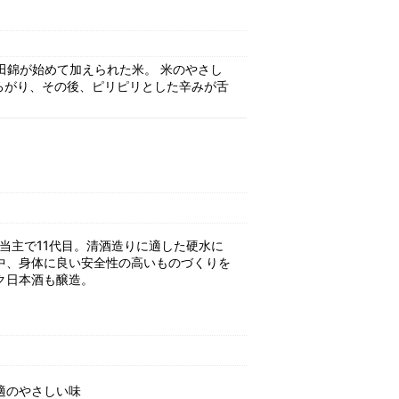
田錦が始めて加えられた米。 米のやさし
ろがり、その後、ピリピリとした辛みが舌
現当主で11代目。清酒造りに適した硬水に
中、身体に良い安全性の高いものづくりを
ク日本酒も醸造。
適のやさしい味