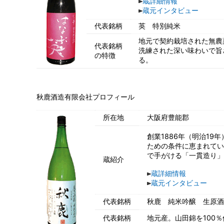
蔵詳細情報
蔵元インタビュー
代表銘柄
英 特別純米
地元で契約栽培された無農
代表銘柄
洗練された深い味わいで旨
の特徴
る。
秋鹿酒造有限会社プロフィール
所在地
大阪府豊能郡
創業1886年（明治1
ための条件に恵まれてい
で手がける「一貫造り」
蔵紹介
蔵詳細情報
蔵元インタビュー
代表銘柄
秋鹿 純米吟醸 生原酒
代表銘柄
地元産。山田錦を100