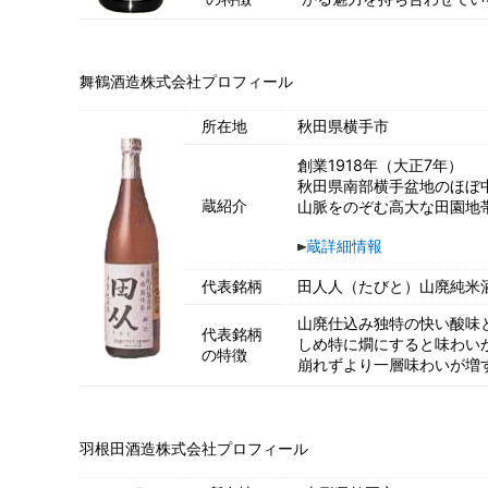
舞鶴酒造株式会社プロフィール
所在地
秋田県横手市
創業1918年（大正7年）
秋田県南部横手盆地のほぼ
蔵紹介
山脈をのぞむ高大な田園地
蔵詳細情報
代表銘柄
田人人（たびと）山廃純米
山廃仕込み独特の快い酸味
代表銘柄
しめ特に燗にすると味わい
の特徴
崩れずより一層味わいが増
羽根田酒造株式会社プロフィール