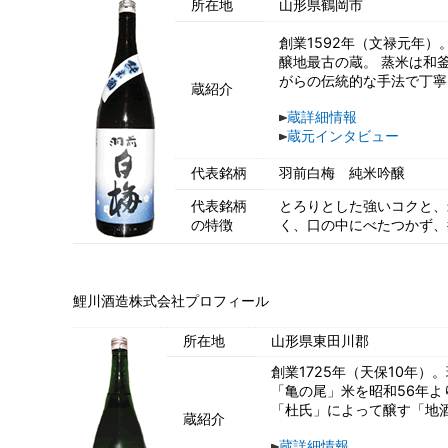
所在地
山形県鶴岡市
創業1592年（文禄元年
醸地最古の蔵。 蒸米は和
がらの伝統的な手法で丁寧
蔵紹介
蔵詳細情報
蔵元インタビュー
代表銘柄
羽前白梅 純米吟醸
代表銘柄
とろりとした強いコクと、
の特徴
く、口の中にべたつかず、
鯉川酒造株式会社プロフィール
所在地
山形県東田川郡
創業1725年（天保10年）
「亀の尾」米を昭和56年よ
「杜氏」によって醸す「地
蔵紹介
蔵詳細情報