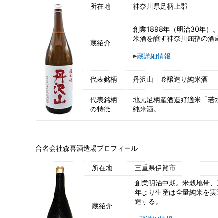
所在地
神奈川県足柄上郡
創業1898年（明治30年
米酒を醸す神奈川屈指の酒
蔵紹介
蔵詳細情報
代表銘柄
丹沢山 吟醸造り純米酒
代表銘柄
地元足柄産酒造好適米「若
の特徴
純米酒。
合名会社森喜酒造場プロフィール
所在地
三重県伊賀市
創業明治中期。米穀地帯、
年より生産は全量純米を実
造する。
蔵紹介