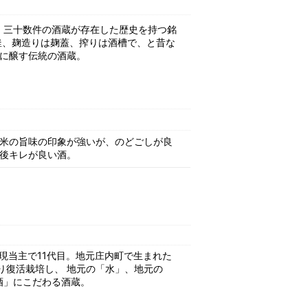
）。三十数件の酒蔵が存在した歴史を持つ銘
釜、麹造りは麹蓋、搾りは酒槽で、と昔な
に醸す伝統の酒蔵。
米の旨味の印象が強いが、のどごしが良
後キレが良い酒。
。現当主で11代目。地元庄内町で生まれた
り復活栽培し、 地元の「水」、地元の
酒」にこだわる酒蔵。