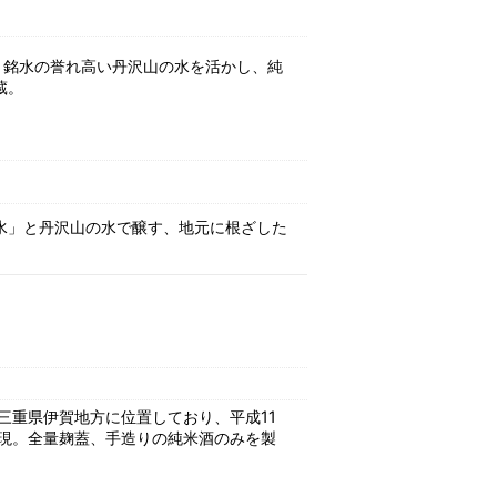
）。銘水の誉れ高い丹沢山の水を活かし、純
蔵。
水」と丹沢山の水で醸す、地元に根ざした
三重県伊賀地方に位置しており、平成11
現。全量麹蓋、手造りの純米酒のみを製