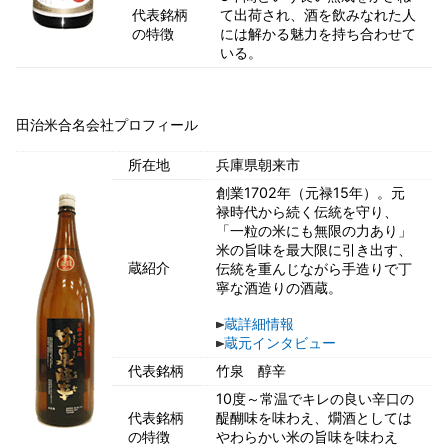
代表銘柄
て出荷され、酒を飲みなれた人
の特徴
には解かる魅力を持ち合わせて
いる。
田治米合名会社プロフィール
所在地
兵庫県朝来市
創業1702年（元禄15年）。元
禄時代から続く伝統を守り、
「一粒の米にも無限の力あり」
米の旨味を最大限に引き出す、
蔵紹介
伝統を重んじながら手造りで丁
寧な酒造りの酒蔵。
蔵詳細情報
蔵元インタビュー
代表銘柄
竹泉 醇辛
10度～常温でキレの良い辛口の
代表銘柄
醍醐味を味わえ、燗酒としては
の特徴
やわらかい米の旨味を味わえ