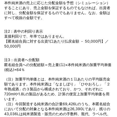
本件純米酒の売上に応じた分配金額を予想（シミュレーション）
することにあり、売上金額を保証するものでもなければ、出資者
に対し、分配金額を保証するものでもありません。なお、金額は
すべて税抜の金額です。
注2：表中の利回り表示
直接利回りで、年率ではありません。
【匿名組合員に対する出資1口あたり払戻金額 － 50,000円】／
50,000円
注3：出資者へ分配額
匿名組合員への分配総額＝売上量(㍑)×本件純米酒の加重平均単価
(税込)×64％
（注）加重平均単価とは、本件純米酒の１㍑あたりの平均販売金
額であります。本件純米酒は「なましぼり」「ひやおろし」「２
年熟成酒」の３製品から構成されており、かつ、それぞれに
720mlや1.8Lの製品があるため、計算の便宜上加重平均単価を用
います。
（注）今回製造する純米酒の合計量69,426Lのうち、本匿名組合
において分配の対象となる本件純米酒は26,390Lであり、残りの
43,036Lは純米酒製造・販売のための手数料、瓶代、ラベル代、