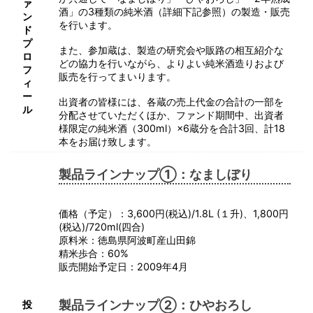
ァ
酒」の3種類の純米酒（詳細下記参照）の製造・販売
ン
を行います。
ド
プ
また、参加蔵は、製造の研究会や販路の相互紹介な
ロ
どの協力を行いながら、よりよい純米酒造りおよび
フ
販売を行ってまいります。
ィ
ー
出資者の皆様には、各蔵の売上代金の合計の一部を
ル
分配させていただくほか、ファンド期間中、出資者
様限定の純米酒（300ml）×6蔵分を合計3回、計18
本をお届け致します。
製品ラインナップ①：なましぼり
価格（予定）：3,600円(税込)/1.8L (１升)、1,800円
(税込)/720ml(四合)
原料米：徳島県阿波町産山田錦
精米歩合：60%
販売開始予定日：2009年4月
製品ラインナップ②：ひやおろし
投