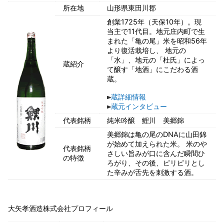
所在地
山形県東田川郡
創業1725年（天保10年）。現
当主で11代目。地元庄内町で生
まれた「亀の尾」米を昭和56年
より復活栽培し、 地元の
「水」、地元の「杜氏」によっ
蔵紹介
て醸す「地酒」にこだわる酒
蔵。
蔵詳細情報
蔵元インタビュー
代表銘柄
純米吟醸 鯉川 美郷錦
美郷錦は亀の尾のDNAに山田錦
が始めて加えられた米。 米のや
代表銘柄
さしい旨みが口に含んだ瞬間ひ
の特徴
ろがり、その後、ピリピリとし
た辛みが舌先を刺激する酒。
大矢孝酒造株式会社プロフィール