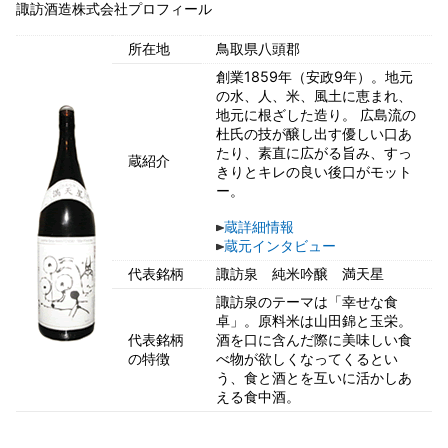
諏訪酒造株式会社プロフィール
所在地
鳥取県八頭郡
創業1859年（安政9年）。地元
の水、人、米、風土に恵まれ、
地元に根ざした造り。 広島流の
杜氏の技が醸し出す優しい口あ
たり、素直に広がる旨み、すっ
蔵紹介
きりとキレの良い後口がモット
ー。
蔵詳細情報
蔵元インタビュー
代表銘柄
諏訪泉 純米吟醸 満天星
諏訪泉のテーマは「幸せな食
卓」。原料米は山田錦と玉栄。
代表銘柄
酒を口に含んだ際に美味しい食
の特徴
べ物が欲しくなってくるとい
う、食と酒とを互いに活かしあ
える食中酒。