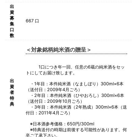
出
資
募
667 口
集
口
数
＜対象銘柄純米酒の贈呈＞
1口につき年一回、任意の6蔵の純米酒をセッ
トにしてお届け致します。
出
・1年目：本件純米酒（なましぼり）300ml×6本
資
（送付日：2009年4月ごろ）
者
・2年目：本件純米酒（ひやおろし）300ml×6本
特
（送付日：2009年10月ごろ）
典
・3年目：本件純米酒（2年熟成）300ml×6本（送
付日：2011年4月ごろ）
※日本酒参考価格：650円/300ml
※特典送付の時期は前後する可能性があります。何
卒ご了承下さい。