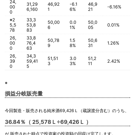
24,
31,29
46,92
-6.1
46,9
00
-6.16%
6,160
1
6%
21
0
※2
33,3
50,00
0.0
50,0
5,5
53,8
0.01%
6
1%
05
78
83
26,
33,8
50,78
1.5
50,6
00
76,4
1.26%
9
8%
31
0
63
26,
34,3
51,51
3.0
51,2
39
59,41
2.42%
3
3%
11
0
5
※
損益分岐販売量
今回製造・販売される純米酒69,426Ｌ（蔵譲渡分含む）のうち、
36.84％（ 25,578Ｌ÷69,426Ｌ ）
が 販売された時点で投資家の投資額の回収は完了します。