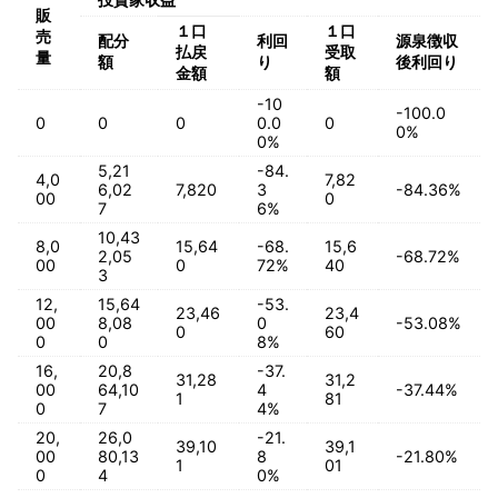
販
１口
１口
売
配分
利回
源泉徴収
払戻
受取
量
額
り
後利回り
金額
額
-10
-100.0
0
0
0
0.0
0
0%
0%
5,21
-84.
4,0
7,82
6,02
7,820
3
-84.36%
00
0
7
6%
10,43
8,0
15,64
-68.
15,6
2,05
-68.72%
00
0
72%
40
3
12,
15,64
-53.
23,46
23,4
00
8,08
0
-53.08%
0
60
0
0
8%
16,
20,8
-37.
31,28
31,2
00
64,10
4
-37.44%
1
81
0
7
4%
20,
26,0
-21.
39,10
39,1
00
80,13
8
-21.80%
1
01
0
4
0%