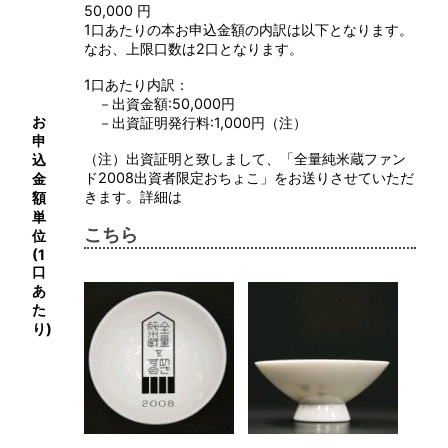
50,000 円
1口あたりの本お申込金額の内訳は以下となります。
なお、上限口数は2口となります。
1口あたり内訳：
－出資金額:50,000円
お
－出資証明発行料:1,000円（注）
申
（注）出資証明と致しまして、「全量純米蔵ファン
込
ド2008出資者限定おちょこ」をお送りさせていただ
金
きます。詳細は
額
単
こちら
位
(1
口
あ
た
り)