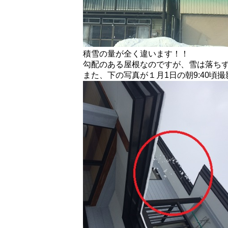
積雪の量が全く違います！！
勾配のある屋根なのですが、雪は落ち
また、下の写真が１月
1
日の朝
9:40
頃撮