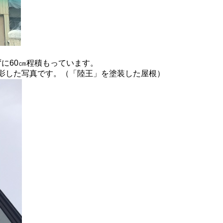
ずに
60
㎝程積もっています。
影した写真です。（「陸王」を塗装した屋根）