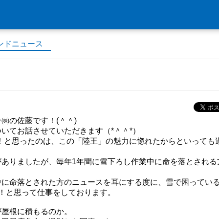
ンドニュース
ン㈱の佐藤です！
(
＾＾
)
ついてお話させていただきます（
*
＾＾
*
）
！と思ったのは、この「陸王」の魅力に惚れたからといっても
がありましたが、毎年
1
年間に雪下ろし作業中に命を落とされる
中に命落とされた方のニュースを耳にする度に、雪で困ってい
！と思って仕事をしております。
が屋根に積もるのか。