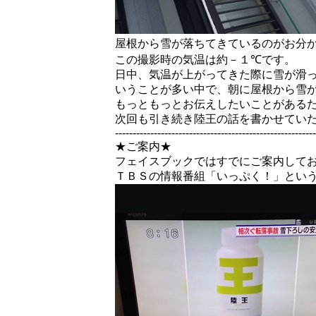
屋根から雪が落ちてきているのがお分
この撮影時の気温は約－１
℃
です。
日中、気温が上がってきた際に雪が滑
いうことが多い中で、朝に屋根から雪
もっともっとお伝えしたいことがある
次回も引き続き陸王の話を書かせてい
---------------------------------------------------------
★ご案内★
フェイスブックではすでにご案内して
ＴＢＳの情報番組「いっぷく！」とい