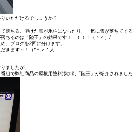
かりいただけるでしょうか？
って落ちる、溶けた雪が氷柱になったり、一気に雪が落ちてく
が落ちるのは「陸王」の効果です！！！！！（＾＾）
/
ため、ブログを
2
回に分けます。
ただきます～！（
*
＾ｖ＾人
------------------
おりましたが、
う番組で弊社商品の屋根用塗料添加剤「陸王」が紹介されまし