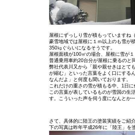
。
屋根にずっしり雪が積もっていますね
豪雪地域では屋根に１ｍ以上のも雪が
350
㎏ぐらいになるそうです。
屋根面積が
100
㎡の場合、屋根に雪が１
普通乗用車約
20
台分が屋根に乗るのと同
弊社代表川又から「親や親せきはとて
が縮む」といった言葉をよく口にする
なんだよ」と何度も聞いております。
これだけの重さの雪が積もる中、
1
日に
この言葉が表しているものが雪国の生
す。こういった声を伺う度になんとか
さて、具体的に陸王の塗装実績をご紹
下の写真は昨年平成
26
年に「陸王」を