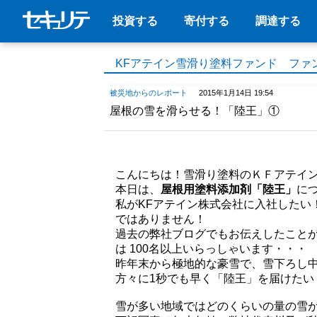
投資する
寄付する
調達する
KFアテイン雪滑り塗料ファンド ファ
被災地からのレポート
2015年1月14日 19:54
屋根の雪を滑らせる！「陸王」①
こんにちは！雪滑り塗料のＫＦアテイ
本日は、
屋根用塗料添加剤「陸王」
に
私が
KF
アテイン株式会社に入社したい
ではありません！
過去の弊社ブログでもお伝えしたこと
は
100
名以上いらっしゃいます・・・
昨年末から極地的な豪雪で、雪下ろし
方々に
1
秒でも早く「陸王」を届けたい
雪が多い地域ではどのくらいの量の雪