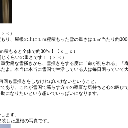
（＞＜）
積もり、屋根の上に１ｍ程積もった雪の重さは１㎡当たり約
300
ｍ積もると全体で約
30
㌧！（ｘ＿ｘ）
じくらいの重さです！（＞ ＜）
も重労働な雪掻きから、雪掻きをする度に「命が削られる」「
んだよ。本当に本当に雪国で生活している人は毎日困っていて
何回も雪掻きをしなければいけないということ。
活であり、これが雪国で暮らす方々の率直な気持ちと心の叫び
一助になりたいという想いでいっぱいになります。
介します。
塗装した屋根の写真です。