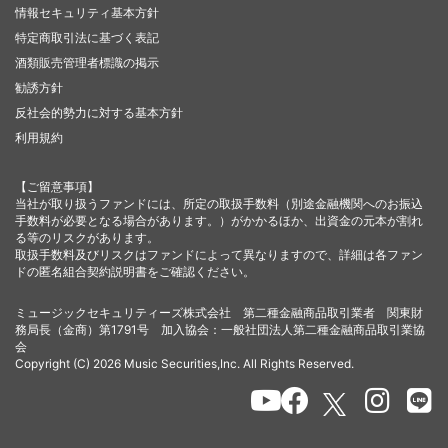
情報セキュリティ基本方針
特定商取引法に基づく表記
酒類販売管理者標識の掲示
勧誘方針
反社会的勢力に対する基本方針
利用規約
【ご留意事項】
当社が取り扱うファンドには、所定の取扱手数料（別途金融機関へのお振込
手数料が必要となる場合があります。）がかかるほか、出資金の元本が割れ
る等のリスクがあります。
取扱手数料及びリスクはファンドによって異なりますので、詳細は各ファン
ドの匿名組合契約説明書をご確認ください。
ミュージックセキュリティーズ株式会社 第二種金融商品取引業者 関東財
務局長（金商）第1791号 加入協会：一般社団法人第二種金融商品取引業協
会
Copyright (C) 2026 Music Securities,Inc. All Rights Reserved.