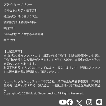
プライバシーポリシー
情報セキュリティ基本方針
特定商取引法に基づく表記
酒類販売管理者標識の掲示
勧誘方針
反社会的勢力に対する基本方針
利用規約
【ご留意事項】
当社が取り扱うファンドには、所定の取扱手数料（別途金融機関へのお振込
手数料が必要となる場合があります。）がかかるほか、出資金の元本が割れ
る等のリスクがあります。
取扱手数料及びリスクはファンドによって異なりますので、詳細は各ファン
ドの匿名組合契約説明書をご確認ください。
ミュージックセキュリティーズ株式会社 第二種金融商品取引業者 関東財
務局長（金商）第1791号 加入協会：一般社団法人第二種金融商品取引業協
会
Copyright (C) 2026 Music Securities,Inc. All Rights Reserved.