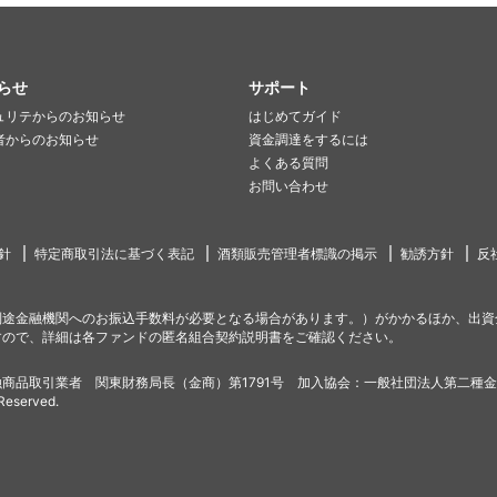
らせ
サポート
ュリテからのお知らせ
はじめてガイド
者からのお知らせ
資金調達をするには
よくある質問
お問い合わせ
針
特定商取引法に基づく表記
酒類販売管理者標識の掲示
勧誘方針
反
別途金融機関へのお振込手数料が必要となる場合があります。）がかかるほか、出資
すので、詳細は各ファンドの匿名組合契約説明書をご確認ください。
商品取引業者 関東財務局長（金商）第1791号 加入協会：一般社団法人第二種
 Reserved.