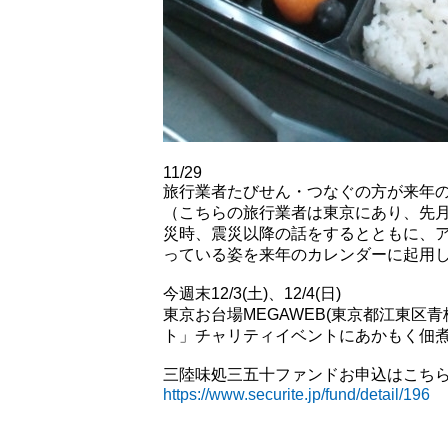
11/29
旅行業者たびせん・つなぐの方が来年
（こちらの旅行業者は東京にあり、先
災時、震災以降の話をするとともに、
っている姿を来年のカレンダーに起用
今週末12/3(土)、12/4(日)
東京お台場MEGAWEB(東京都江東区青梅
ト」チャリティイベントにあかもく佃
三陸味処三五十ファンドお申込はこち
https://www.securite.jp/fund/detail/196