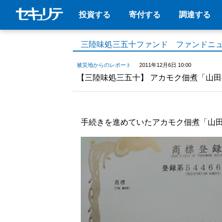
投資する
寄付する
調達する
三陸味処三五十ファンド ファンドニ
被災地からのレポート
2011年12月6日 10:00
【三陸味処三五十】 アカモク佃煮「山
手続きを進めていたアカモク佃煮「山