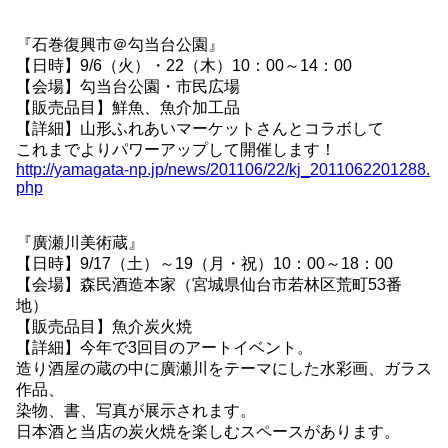
『石巻復興市＠勾当台公園』
【日時】9/6（火）・22（木）10：00～14：00
【会場】勾当台公園・市民広場
【販売品目】鮮魚、魚介加工品
【詳細】山形ふれあいマーケットさんとコラボして
これまでよりパワーアップして開催します！
http://yamagata-np.jp/news/201106/22/kj_2011062201288.
php
『廣瀬川美術蔵』
【日時】9/17（土）～19（月・祝）10：00～18：00
【会場】森民酒造本家（宮城県仙台市若林区荒町53番
地）
【販売品目】魚介炭火焼
【詳細】今年で3回目のアートイベント。
造り酒屋の蔵の中に廣瀬川をテーマにした水彩画、ガラス
作品、
染物、書、写真が展示されます。
日本酒と当店の炭火焼を楽しむスペースがあります。