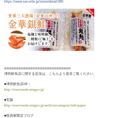
https://www.securite.jp/store/detail/380
============================
津田鮮魚店に関する近況は、こちらより是非ご覧ください。
■津田鮮魚店HP：
http://www.tsuda-sengyo.jp/
■瓦版
http://www.tsuda-sengyo.jp/archives/category/info/paper
■投資家限定ブログ