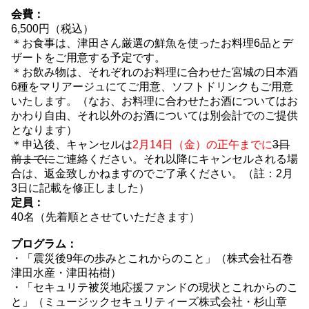
会費：
6,500円（税込）
＊お食事は、津田さん厳選の鮮魚を使ったお料理6品とデ
ザートをご用意する予定です。
＊お飲み物は、それぞれのお料理に合わせた宮城の日本酒
6種をマリアージュにてご用意、ソフトドリンクもご用意
いたします。（なお、お料理に合わせたお酒についてはお
かわり自由、それ以外のお酒については別会計でのご提供
となります）
＊申込後、キャンセルは
2月14日（金）の正午までに
3日
前までに
ご連絡ください。それ以降にキャンセルされる場
合は、返金致しかねますのでご了承ください。（註：2月
3日に記載を修正しました）
定員：
40名（先着順とさせていただきます）
プログラム：
・「震災後9年の歩みとこれからのこと」（株式会社石巻
津田水産・津田祐樹）
・「セキュリテ被災地応援ファンドの現状とこれからのこ
と」（ミュージックセキュリティーズ株式会社・杉山章