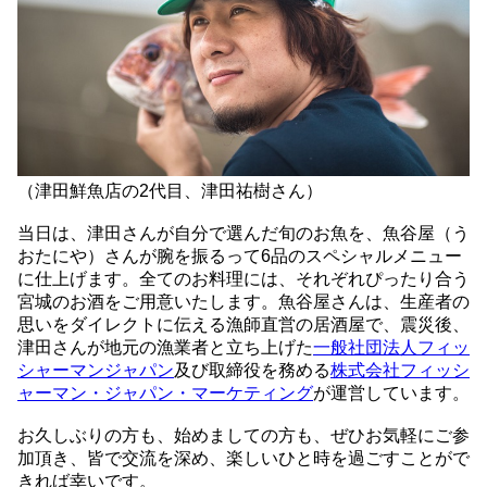
（津田鮮魚店の2代目、津田祐樹さん）
当日は、津田さんが自分で選んだ旬のお魚を、魚谷屋（う
おたにや）さんが腕を振るって6品のスペシャルメニュー
に仕上げます。全てのお料理には、それぞれぴったり合う
宮城のお酒をご用意いたします。魚谷屋さんは、生産者の
思いをダイレクトに伝える漁師直営の居酒屋で、震災後、
津田さんが地元の漁業者と立ち上げた
一般社団法人フィッ
シャーマンジャパン
及び取締役を務める
株式会社フィッシ
ャーマン・ジャパン・マーケティング
が運営しています。
お久しぶりの方も、始めましての方も、ぜひお気軽にご参
加頂き、皆で交流を深め、楽しいひと時を過ごすことがで
きれば幸いです。