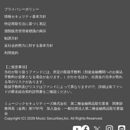
プライバシーポリシー
情報セキュリティ基本方針
特定商取引法に基づく表記
酒類販売管理者標識の掲示
勧誘方針
反社会的勢力に対する基本方針
利用規約
【ご留意事項】
当社が取り扱うファンドには、所定の取扱手数料（別途金融機関へのお振込
手数料が必要となる場合があります。）がかかるほか、出資金の元本が割れ
る等のリスクがあります。
取扱手数料及びリスクはファンドによって異なりますので、詳細は各ファン
ドの匿名組合契約説明書をご確認ください。
ミュージックセキュリティーズ株式会社 第二種金融商品取引業者 関東財
務局長（金商）第1791号 加入協会：一般社団法人第二種金融商品取引業協
会
Copyright (C) 2026 Music Securities,Inc. All Rights Reserved.