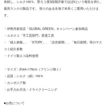
依頼し、シルク100％、堅ろう度5段階評価でほぼ5という報告を得た、
最高ランクの製品です。 張りのある生地で末長くご愛用いただけま
す。
・伊勢丹新宿店「GLOBAL GREEN」キャンペーン参加商品
・ユネスコ「手工芸部門」受賞工房
・「婦人画報」、「STORY」、「読売新聞」、「毎日新聞」等のマス
コミ紹介多数
・ドイツ製エコ染料使用
・サイズ：約44×176cm（フリンジ除く）
・品質：シルク（絹）100％
・カンボジア製
・お手入れ方法：ドライクリーニング
■お色について