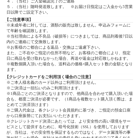
４．（当社）ご入金確認完了のご連絡
５．（当社）随時発送致します。 ※お届け日指定はご入金から5営業
日以降でご設定下さい。
【ご注意事項】
※未成年者に対しては、酒類の販売は致しません。申込みフォームに
て年齢を確認致します。
※当社理由による不良品（破損等）につきましては、商品到着後7日以
内のご連絡にて交換致します。
※お客様のご都合による返品・交換はご遠慮下さい。
また、ご不在やご指定の住所不明など、お客様のご都合により、指定
日に商品を受け取れなかった場合、再送や返金は対応致しかねます。
※複数個購入頂いた場合も、送料込の価格×購入セット数の金額となり
ます。
【クレジットカードをご利用頂く場合のご注意】
※ご本人様名義のカード以外はご利用頂けません。
※ご決済は一括払いのみご利用頂けます。
※1商品ごとのご決済となりますので、他商品を合わせて購入頂いた場
合も、都度ご決済が必要です。（1商品を複数セット購入頂く際は、ま
とめてご決済頂けます）
※ご購入代金は、各クレジット会員規約に基づき、ご指定の預金口座
から口座振替にてお支払いいただきます。
※クレジットカード決済にあたっては、より安全性の高い環境をサー
ビスとして提供するために、暗号化技術（SSL）を使用しております
が、当社は、その安全性を保証するものではなく、データ漏洩等の事
故が起こった場合、当社はその責任を負いかねますのでご了承くださ