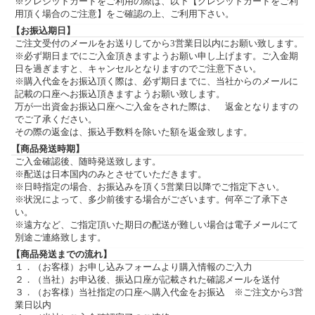
※クレジットカードをご利用の際は、以下【クレジットカードをご利
用頂く場合のご注意】をご確認の上、ご利用下さい。
【お振込期日】
ご注文受付のメールをお送りしてから3営業日以内にお願い致します。
※必ず期日までにご入金頂きますようお願い申し上げます。ご入金期
日を過ぎますと、キャンセルとなりますのでご注意下さい。
※購入代金をお振込頂く際は、必ず期日までに、当社からのメールに
記載の口座へお振込頂きますようお願い致します。
万が一出資金お振込口座へご入金をされた際は、 返金となりますの
でご了承ください。
その際の返金は、振込手数料を除いた額を返金致します。
【商品発送時期】
ご入金確認後、随時発送致します。
※配送は日本国内のみとさせていただきます。
※日時指定の場合、お振込みを頂く5営業日以降でご指定下さい。
※状況によって、多少前後する場合がございます。何卒ご了承下さ
い。
※遠方など、ご指定頂いた期日の配送が難しい場合は電子メールにて
別途ご連絡致します。
【商品発送までの流れ】
１．（お客様）お申し込みフォームより購入情報のご入力
２．（当社）お申込後、振込口座が記載された確認メールを送付
３．（お客様）当社指定の口座へ購入代金をお振込 ※ご注文から3営
業日以内