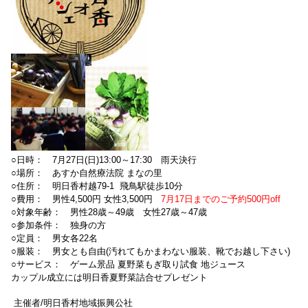
○日時： 7月27日(日)13:00～17:30 雨天決行
○場所： あすか自然療法院 まなの里
○住所： 明日香村越79-1 飛鳥駅徒歩10分
○費用： 男性4,500円 女性3,500円
7月17日までのご予約500円off
○対象年齢： 男性28歳～49歳 女性27歳～47歳
○参加条件： 独身の方
○定員： 男女各22名
○服装： 男女とも自由(汚れてもかまわない服装、靴でお越し下さい)
○サービス： ゲーム景品 夏野菜もぎ取り試食 地ジュース
カップル成立には明日香夏野菜詰合せプレゼント
主催者/
明日香村地域振興公社