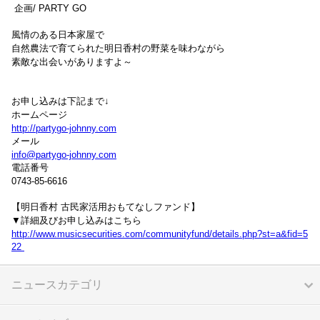
企画/ PARTY GO
風情のある日本家屋で
自然農法で育てられた明日香村の野菜を味わながら
素敵な出会いがありますよ～
お申し込みは下記まで↓
ホームページ
http://partygo-johnny.com
メール
info@partygo-johnny.com
電話番号
0743-85-6616
【明日香村 古民家活用おもてなしファンド】
▼詳細及びお申し込みはこちら
http://www.musicsecurities.com/communityfund/details.php?st=a&fid=5
22
ニュースカテゴリ