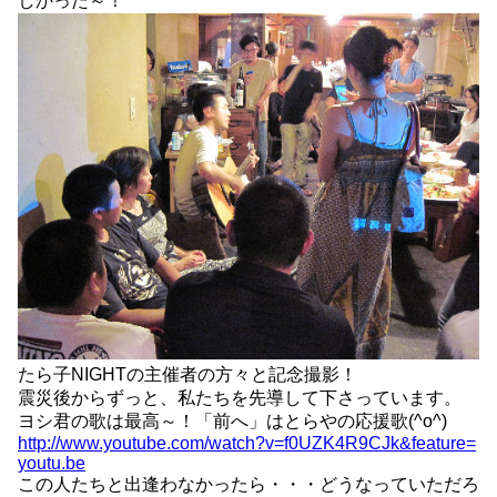
しかった～！
たら子NIGHTの主催者の方々と記念撮影！
震災後からずっと、私たちを先導して下さっています。
ヨシ君の歌は最高～！「前へ」はとらやの応援歌(^o^)
http://www.youtube.com/watch?v=f0UZK4R9CJk&feature=
youtu.be
この人たちと出逢わなかったら・・・どうなっていただろ