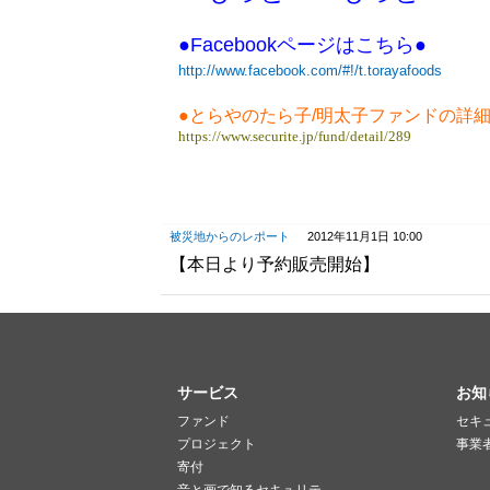
●Facebookページはこちら●
http://www.facebook.com/#!/t.torayafoods
●とらやのたら子/明太子ファンドの詳細
https://www.securite.jp/fund/detail/289
被災地からのレポート
2012年11月1日 10:00
【本日より予約販売開始】
サービス
お知
ファンド
セキ
プロジェクト
事業
寄付
音と画で知るセキュリテ