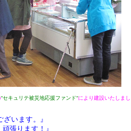
の
"セキュリテ被災地応援ファンド"
により建設いたしまし
ございます。』
・頑張ります！』