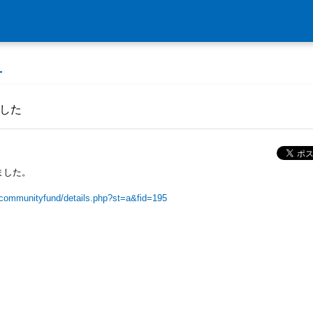
ました
ました。
/communityfund/details.php?st=a&fid=195