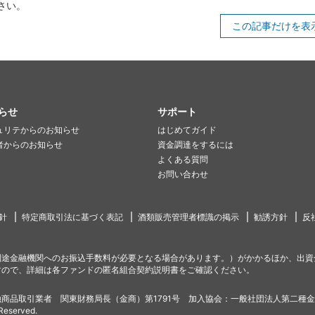
さい。
この記事だけを表
らせ
サポート
ュリテからのお知らせ
はじめてガイド
者からのお知らせ
資金調達をするには
よくある質問
お問い合わせ
針
特定商取引法に基づく表記
酒類販売管理者標識の掲示
勧誘方針
反
別途金融機関へのお振込手数料が必要となる場合があります。）がかかるほか、出資
すので、詳細は各ファンドの匿名組合契約説明書をご確認ください。
商品取引業者 関東財務局長（金商）第1791号 加入協会：一般社団法人第二種
 Reserved.