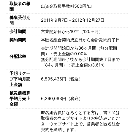
取扱者の報
出資金取扱手数料500円/口
酬
募集受付期
2011年9月7日～2012年12月27日
間
会計期間
営業開始日から10年（120ヶ月）
契約期間
本匿名組合契約成立日から会計期間終了日
会計期間開始日から36ヶ月間（無分配期
間）：売上金額の0.00%
分配比率
無分配期間終了後から会計期間終了日まで
（84ヶ月間）：売上金額の3.61％
予想リクー
プ平均月売
6,595,436円（税込）
上金額
被災前概算
平均月売上
6,260,083円（税込）
金額
匿名組合員になろうとする方は、書面又は
取扱者のウェブサイトよりお申込みいただ
き、ウェブサイト上で、営業者と匿名組合
契約を締結します。