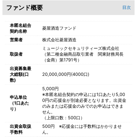
ファンド概要
目次
本匿名組合
菱屋酒造ファンド
契約名称
営業者
株式会社菱屋酒造
ミュージックセキュリティーズ株式会社
取扱者
（第二種金融商品取引業者 関東財務局長
（金商）第1791号）
出資募集最
大総額(口
20,000,000円(4000口)
数)
5,000円
※本匿名組合契約の申込には1口あたり5,00
申込単位
0円の応援金が別途必要となります。出資金
（1口あた
のみまたは応援金のみでのお申込はできま
り）
せん。
（上限口数：500口）
出資金取扱
500円 ※応援金には手数料はかかりませ
手数料
ん。