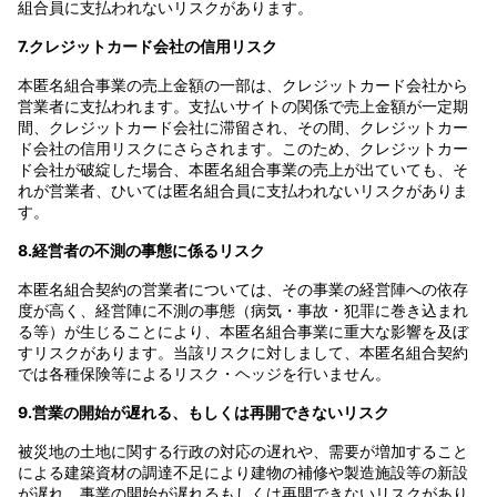
組合員に支払われないリスクがあります。
7.クレジットカード会社の信用リスク
本匿名組合事業の売上金額の一部は、クレジットカード会社から
営業者に支払われます。支払いサイトの関係で売上金額が一定期
間、クレジットカード会社に滞留され、その間、クレジットカー
ド会社の信用リスクにさらされます。このため、クレジットカー
ド会社が破綻した場合、本匿名組合事業の売上が出ていても、そ
れが営業者、ひいては匿名組合員に支払われないリスクがありま
す。
8.経営者の不測の事態に係るリスク
本匿名組合契約の営業者については、その事業の経営陣への依存
度が高く、経営陣に不測の事態（病気・事故・犯罪に巻き込まれ
る等）が生じることにより、本匿名組合事業に重大な影響を及ぼ
すリスクがあります。当該リスクに対しまして、本匿名組合契約
では各種保険等によるリスク・ヘッジを行いません。
9.営業の開始が遅れる、もしくは再開できないリスク
被災地の土地に関する行政の対応の遅れや、需要が増加すること
による建築資材の調達不足により建物の補修や製造施設等の新設
が遅れ、事業の開始が遅れるもしくは再開できないリスクがあり