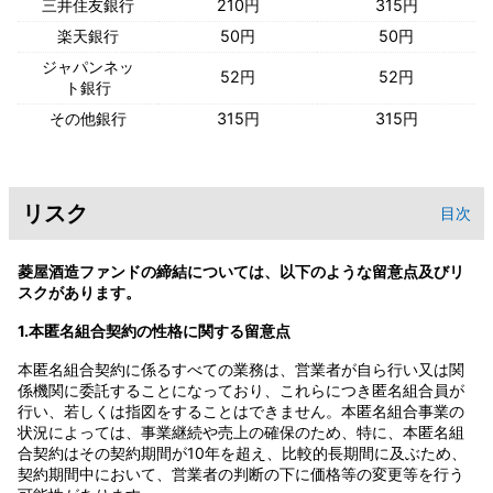
三井住友銀行
210円
315円
楽天銀行
50円
50円
ジャパンネッ
52円
52円
ト銀行
その他銀行
315円
315円
リスク
目次
菱屋酒造ファンドの締結については、以下のような留意点及びリ
スクがあります。
1.本匿名組合契約の性格に関する留意点
本匿名組合契約に係るすべての業務は、営業者が自ら行い又は関
係機関に委託することになっており、これらにつき匿名組合員が
行い、若しくは指図をすることはできません。本匿名組合事業の
状況によっては、事業継続や売上の確保のため、特に、本匿名組
合契約はその契約期間が10年を超え、比較的長期間に及ぶため、
契約期間中において、営業者の判断の下に価格等の変更等を行う