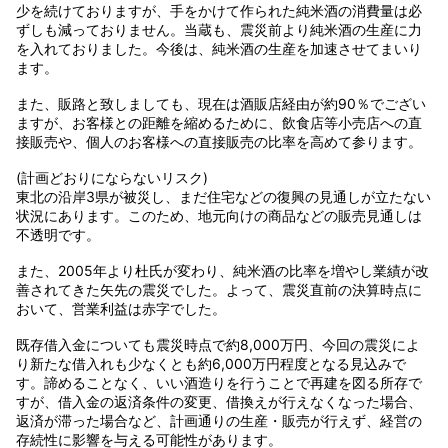
少を続けておりますが、手をかけて作られた純米酒の消費量は必
ずしも減っておりません。当蔵も、震災前より純米酒の生産に力
を入れておりました。今後は、純米酒の生産を加速させてまいり
ます。
また、販路と致しましても、現在は酒販店経由が約90％でござい
ますが、お客様との距離を縮めるために、飲食店等小売店への直
接販売や、個人のお客様への直接販売の比率を高めて参ります。
(計画どおりにならないリスク)
東北の沿岸3県が被災し、まだ住宅などの復興の見通しが立たない
状況にあります。このため、地元向けの商品などの販売見通しは
不透明です。
また、2005年より杜氏が変わり、純米酒の比率を増やし業績が改
善されてきた矢先の震災でした。よって、震災直前の決算時点に
おいて、営業利益は赤字でした。
既存借入金についても震災時点で約8,000万円、今回の震災によ
り新たな借入れも少なくとも約6,000万円程度となる見込みで
す。諦めることなく、いい酒造りを行うことで再建を図る所存で
すが、借入金の返済条件の変更、借換えが行えなくなった場合、
返済が滞った場合など、計画通りの生産・販売が行えず、経営の
存続性に影響を与える可能性があります。