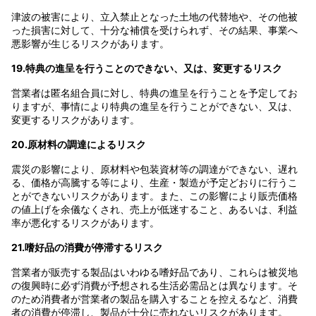
津波の被害により、立入禁止となった土地の代替地や、その他被
った損害に対して、十分な補償を受けられず、その結果、事業へ
悪影響が生じるリスクがあります。
19.特典の進呈を行うことのできない、又は、変更するリスク
営業者は匿名組合員に対し、特典の進呈を行うことを予定してお
りますが、事情により特典の進呈を行うことができない、又は、
変更するリスクがあります。
20.原材料の調達によるリスク
震災の影響により、原材料や包装資材等の調達ができない、遅れ
る、価格が高騰する等により、生産・製造が予定どおりに行うこ
とができないリスクがあります。また、この影響により販売価格
の値上げを余儀なくされ、売上が低迷すること、あるいは、利益
率が悪化するリスクがあります。
21.嗜好品の消費が停滞するリスク
営業者が販売する製品はいわゆる嗜好品であり、これらは被災地
の復興時に必ず消費が予想される生活必需品とは異なります。そ
のため消費者が営業者の製品を購入することを控えるなど、消費
者の消費が停滞し、製品が十分に売れないリスクがあります。