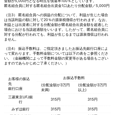
金額が5,000円となる時点を償還率100％としています。
匿名組合員に対する匿名組合出資金1口あたり分配金額／5,000円
（注3） 匿名組合員への損益の分配について、利益が生じた場合
は当該利益の額に対して20％の源泉税徴収が行われます。なお、
利益とは出資者に対する分配金額が匿名組合出資金額を超過した
場合における当該超過額をいいます。したがって、匿名組合員に
対する分配が行われても、利益が生じるまでは源泉徴収は行われ
ません。
（注4） 振込手数料は、ご指定頂きましたお振込先銀行口座によ
って変わります。手数料金額については以下の表をご参照くださ
い。（金融機関によって手数料金額の変更等がある場合もござい
ますのであらかじめご了承ください。）
お振込手数料
お客様の振込
先
(分配金額が3万円
(分配金額が3万円
銀行口座
未満)
以上)
三菱東京UFJ銀
315円
315円
行
みずほ銀行
315円
315円