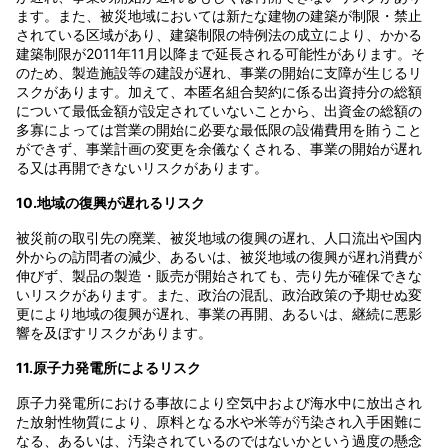
ます。また、被災地域においては新たな建物の建築が制限・禁止
されている区域があり、建築制限の特例法の成立により、かかる
建築制限が2011年11月以降まで延長される可能性があります。そ
のため、製造施設等の建設が遅れ、事業の開始に支障が生じるリ
スクがあります。加えて、本匿名組合契約に係る出資持分の総額
について最低金額が設定されていないことから、出資金の総額の
多寡によっては営業の開始に必要な最低限の設備費用を賄うこと
ができず、事業計画の変更を余儀なくされる、事業の開始が遅れ
る又は再開できないリスクがあります。
10.地域の復興が遅れるリスク
被災前の取引先の廃業、被災地域の復興の遅れ、人口流出や国内
外からの訪問者の減少、あるいは、被災地域の復興が遅れ消費が
伸びず、製品の製造・販売が開始されても、売り先が確保できな
いリスクがあります。また、政治の混乱、政治政策の予期せぬ変
更により地域の復興が遅れ、事業の再開、あるいは、継続に悪影
響を及ぼすリスクがあります。
11.原子力発電所によるリスク
原子力発電所における事故により空気中および海水中に放出され
た放射性物質により、原料となる水や米等が汚染され入手困難に
なる、あるいは、汚染されているのではないかという過度の懸念