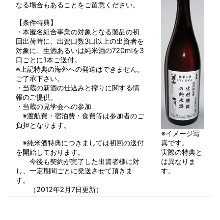
なる場合もあることをご留意ください。
【条件特典】
・本匿名組合事業の対象となる製品の初
回出荷時に、出資口数3口以上の出資者を
対象に、生酒あるいは純米酒の720mlを3
口ごとに1本ご送付。
※上記特典の海外への発送はできません。
ご了承下さい。
・当蔵の新酒の仕込みと搾りに関する情
報のご提供。
・当蔵の見学会への参加
※渡航費・宿泊費・食費等は参加者のご
負担となります。
※イメージ写
※純米酒特典につきましては初回の送付
真です。
を開始しております。
実際の特典と
今後も契約が完了した出資者様に対
は異なりま
し、一定期間ごとに発送させて頂きま
す。
す。
（2012年2月7日更新）