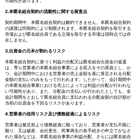
可能性があります。
2.本匿名組合契約の流動性に関する留意点
契約期間中、本匿名組合契約は解約できません。本匿名組合契約
の譲渡は同契約により制限されます。本匿名組合契約を取引する
市場および匿名組合員である立場を取引する市場は現時点では存
在しません。
3.出資金の元本が割れるリスク
本匿名組合契約に基づく利益の分配又は匿名組合出資金の返還
は、専ら営業者の本匿名組合事業による収入をその原資とし、か
つ、会計期間中における営業者の売上金額を基に算定される分配
金額の支払いのみをもって行われます。したがって、会計期間中
の本匿名組合事業における売上によっては利益の分配が行われな
い可能性があり、また、分配金の支払いが行われたとしても、全
会計期間をとおして匿名組合員に支払われる分配金額の合計額が
当初の出資金を下回るリスクがあります。
4.営業者の信用リスク及び債務超過によるリスク
営業者は被災前より債務超過に陥っており、営業者が支払不能に
陥り、又は破産、会社更生、民事再生の各手続きの申立てがなさ
れた場合などは、本匿名組合事業の利益分配、さらには匿名組合