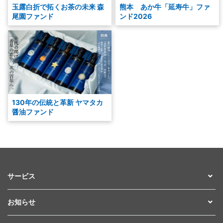
玉露白折で拓くお茶の未来 森
熊本 あか牛「延寿牛」ファ
尾園ファンド
ンド2026
130年の伝統と革新 ヤマタカ
醤油ファンド
サービス
お知らせ