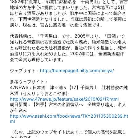
1852年に創業し、戦前に銘柄名を「千両男山」として、宮古
地域の方を中心に提供してまいりました。宮古地区には5社
ほど造り酒屋がありましたが、戦争中に国策によって統合さ
れ、下閉伊酒造となりました。当蔵は最初に分離して菱屋に
戻り、現在は、宮古に残る唯一の造り酒屋です。
代表銘柄は、「千両男山」です。2005年より、「田酒」で
知られる青森県の西田酒造で杜氏を務め、純米酒造りの名人
とも呼ばれた名杜氏辻村勝俊が、当社の作りを担当し、純米
酒造りに力を入れ始めました。2007年には、全国新酒鑑評
会で金賞も獲得しています。
ウェブサイト：
http://homepage3.nifty.com/hisiya/
参考ウェブサイト：
47NEWS：日本酒 津々浦々【17】千両男山 辻村勝俊の純
米酒（せんりょうおとこやま)
http://www.47news.jp/feature/sake/2010/02/17.html
朝日新聞：【岩手】宮古の名酒復活へ 全壊乗り越え、名人
が仕込み
http://www.asahi.com/food/news/TKY201105300239.ht
ml
（なお、上記のウェブサイトはあくまで個人の感想を記載し
たものです。）