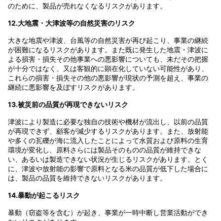
のために、製品が売れなくなるリスクがあります。
12.大地震・大津波等の自然災害のリスク
大きな地震や津波、台風等の自然災害が再び起こり、事業の継続
が困難になるリスクがあります。また既に発生した地震・津波に
よる損害・損失その他事業への悪影響についても、未だその把握
が十分ではなく、又は客観的に顕在化していない可能性があり、
これらの損害・損失その他の悪影響が現状の予測を超え、事業の
継続に悪影響を及ぼすリスクがあります。
13.被災前の品質が再現できないリスク
津波により製造に必要な独自の技術や機材が流出し、以前の品質
が再現できず、顧客が減少するリスクがあります。また、放射能
や多くの瓦礫が海に流入したことによって水質および原料の生育
環境が変化し、原料さらには製品そのものの品質が維持できな
い、あるいは製造できない状況が生じるリスクがあります。とく
に、津波や放射能の影響で原料となる米の品質が低下した場合に
は、製品の品質を維持できないリスクがあります。
14.暴動が起こるリスク
暴動（窃盗等を含む）が起き、事業が一時中断し営業活動ができ