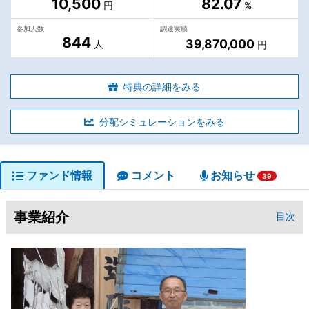
10,500
82.07
円
%
参加人数
調達実績
844
39,870,000
人
円
特典の詳細をみる
分配シミュレーションをみる
ファンド情報
コメント
お知らせ
39
事業紹介
目次