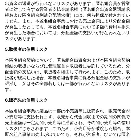
出資金の返還が行われないリスクがあります。匿名組合員が営業
者に対して有する営業者支払金請求権（匿名組合出資金返還請求
権および匿名組合利益分配請求権）には、何ら担保が付されてい
ません。また、本匿名組合事業における売上金額により分配金額
が発生したとしても、本匿名組合事業において多額の費用や損失
が発生した場合においては、分配金額の支払いが行なわれないリ
スクがあります。
5.取扱者の信用リスク
本匿名組合契約において、匿名組合出資金および本匿名組合契約
締結の取扱いならびに管理運営を取扱者に委託しているため、分
配金額の支払いは、取扱者を経由して行われます。このため、取
扱者が破綻した場合、本匿名組合事業に係る分配金額の支払いが
遅滞し、又はその全部若しくは一部が行われないリスクがありま
す。
6.販売先の信用リスク
本匿名組合事業の製品の一部は小売店等に販売され、販売代金が
小売店等に支払われます。販売から代金回収までの期間の関係で
売上金額は一定期間小売店等に滞留され、その間小売店等の信用
リスクにさらされます。このため、小売店等が破綻した場合、本
匿名組合事業の売上が出ていても、それが営業者、ひいては匿名