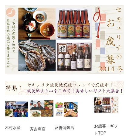
お歳暮・ギフ
木村水産
及善蒲鉾店
斉吉商店
トTOP