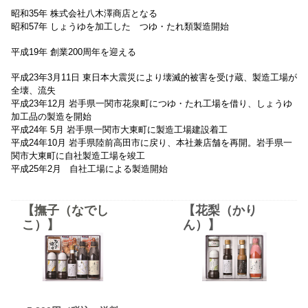
昭和35年
株式会社八木澤商店となる
昭和57年
しょうゆを加工した つゆ・たれ類製造開始
平成19年
創業200周年を迎える
平成23年3月11日
東日本大震災により壊滅的被害を受け蔵、製造工場が
全壊、流失
平成23年12月
岩手県一関市花泉町につゆ・たれ工場を借り、しょうゆ
加工品の製造を開始
平成24年 5月
岩手県一関市大東町に製造工場建設着工
平成24年10月
岩手県陸前高田市に戻り、本社兼店舗を再開。岩手県一
関市大東町に自社製造工場を竣工
平成25年2月
自社工場による製造開始
【撫子（なでし
【花梨（かり
こ）】
ん）】