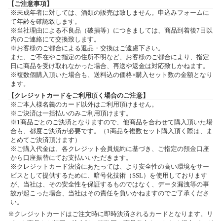
【ご注意事項】
※未成年者に対しては、酒類の販売は致しません。申込みフォームに
て年齢を確認致します。
※当社理由による不良品（破損等）につきましては、商品到着後7日以
内のご連絡にて交換致します。
※お客様のご都合による返品・交換はご遠慮下さい。
また、ご不在やご指定の住所不明など、お客様のご都合により、指定
日に商品を受け取れなかった場合、再送や返金は対応致しかねます。
※複数個購入頂いた場合も、送料込の価格×購入セット数の金額となり
ます。
【クレジットカードをご利用頂く場合のご注意】
※ご本人様名義のカード以外はご利用頂けません。
※ご決済は一括払いのみご利用頂けます。
※1商品ごとのご決済となりますので、他商品を合わせて購入頂いた場
合も、都度ご決済が必要です。（1商品を複数セット購入頂く際は、ま
とめてご決済頂けます）
※ご購入代金は、各クレジット会員規約に基づき、ご指定の預金口座
から口座振替にてお支払いいただきます。
※クレジットカード決済にあたっては、より安全性の高い環境をサー
ビスとして提供するために、暗号化技術（SSL）を使用しております
が、当社は、その安全性を保証するものではなく、データ漏洩等の事
故が起こった場合、当社はその責任を負いかねますのでご了承くださ
い。
※クレジットカードはご注文時に即時決済されるカードとなります。リ