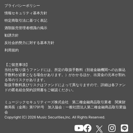
プライバシーポリシー
情報セキュリティ基本方針
特定商取引法に基づく表記
酒類販売管理者標識の掲示
勧誘方針
反社会的勢力に対する基本方針
利用規約
【ご留意事項】
当社が取り扱うファンドには、所定の取扱手数料（別途金融機関へのお振込
手数料が必要となる場合があります。）がかかるほか、出資金の元本が割れ
る等のリスクがあります。
取扱手数料及びリスクはファンドによって異なりますので、詳細は各ファン
ドの匿名組合契約説明書をご確認ください。
ミュージックセキュリティーズ株式会社 第二種金融商品取引業者 関東財
務局長（金商）第1791号 加入協会：一般社団法人第二種金融商品取引業協
会
Copyright (C) 2026 Music Securities,Inc. All Rights Reserved.