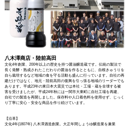
八木澤商店・陸前高田
文化4年創業、200年以上の歴史を持つ醤油醸造蔵です。伝統の製法で
長く発酵・熟成されたこだわりの醤油を作るとともに、自根きゅうりを
自ら栽培するなど地域の食を守る活動も盛んに行っています。自社の再
建だけではなく、地元・陸前高田の復興を引っ張る地域のリーダーでも
あります。平成23年の東日本大震災では本社・工場・蔵を全壊する被
害を受けましたが、平成24年秋には一関市大東町に自社工場を再建、
自社での製造を再開しました。保存料や人口着色料を使用せず、じっく
り丁寧に安心・安全な商品を作り続けています。
【沿革】
文化4年(1807年)
八木澤酒造創業。大正年間しょうゆ醸造業を兼業