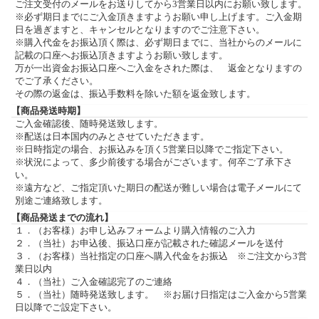
ご注文受付のメールをお送りしてから3営業日以内にお願い致します。
※必ず期日までにご入金頂きますようお願い申し上げます。ご入金期
日を過ぎますと、キャンセルとなりますのでご注意下さい。
※購入代金をお振込頂く際は、必ず期日までに、当社からのメールに
記載の口座へお振込頂きますようお願い致します。
万が一出資金お振込口座へご入金をされた際は、 返金となりますの
でご了承ください。
その際の返金は、振込手数料を除いた額を返金致します。
【商品発送時期】
ご入金確認後、随時発送致します。
※配送は日本国内のみとさせていただきます。
※日時指定の場合、お振込みを頂く5営業日以降でご指定下さい。
※状況によって、多少前後する場合がございます。何卒ご了承下さ
い。
※遠方など、ご指定頂いた期日の配送が難しい場合は電子メールにて
別途ご連絡致します。
【商品発送までの流れ】
１．（お客様）お申し込みフォームより購入情報のご入力
２．（当社）お申込後、振込口座が記載された確認メールを送付
３．（お客様）当社指定の口座へ購入代金をお振込 ※ご注文から3営
業日以内
４．（当社）ご入金確認完了のご連絡
５．（当社）随時発送致します。 ※お届け日指定はご入金から5営業
日以降でご設定下さい。