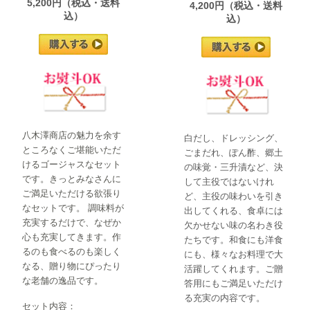
5,200円（税込・送料
4,200円（税込・送料
込）
込）
八木澤商店の魅力を余す
白だし、ドレッシング、
ところなくご堪能いただ
ごまだれ、ぽん酢、郷土
けるゴージャスなセット
の味覚・三升漬など、決
です。きっとみなさんに
して主役ではないけれ
ご満足いただける欲張り
ど、主役の味わいを引き
なセットです。 調味料が
出してくれる、食卓には
充実するだけで、なぜか
欠かせない味の名わき役
心も充実してきます。作
たちです。和食にも洋食
るのも食べるのも楽しく
にも、様々なお料理で大
なる、贈り物にぴったり
活躍してくれます。ご贈
な老舗の逸品です。
答用にもご満足いただけ
る充実の内容です。
セット内容：