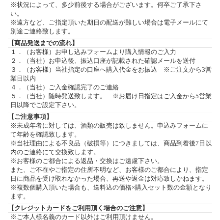
※状況によって、多少前後する場合がございます。何卒ご了承下さ
い。
※遠方など、ご指定頂いた期日の配送が難しい場合は電子メールにて
別途ご連絡致します。
【商品発送までの流れ】
１．（お客様）お申し込みフォームより購入情報のご入力
２．（当社）お申込後、振込口座が記載された確認メールを送付
３．（お客様）当社指定の口座へ購入代金をお振込 ※ご注文から3営
業日以内
４．（当社）ご入金確認完了のご連絡
５．（当社）随時発送致します。 ※お届け日指定はご入金から5営業
日以降でご設定下さい。
【ご注意事項】
※未成年者に対しては、酒類の販売は致しません。申込みフォームに
て年齢を確認致します。
※当社理由による不良品（破損等）につきましては、商品到着後7日以
内のご連絡にて交換致します。
※お客様のご都合による返品・交換はご遠慮下さい。
また、ご不在やご指定の住所不明など、お客様のご都合により、指定
日に商品を受け取れなかった場合、再送や返金は対応致しかねます。
※複数個購入頂いた場合も、送料込の価格×購入セット数の金額となり
ます。
【クレジットカードをご利用頂く場合のご注意】
※ご本人様名義のカード以外はご利用頂けません。