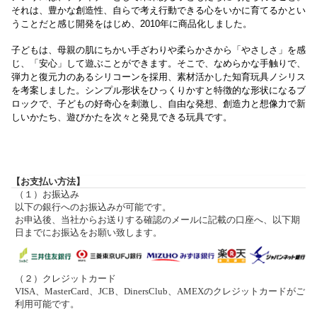
それは、豊かな創造性、自らで考え行動できる心をいかに育てるかとい
うことだと感じ開発をはじめ、2010年に商品化しました。
子どもは、母親の肌にちかい手ざわりや柔らかさから「やさしさ」を感
じ、「安心」して遊ぶことができます。そこで、なめらかな手触りで、
弾力と復元力のあるシリコーンを採用、素材活かした知育玩具ノシリス
を考案しました。シンプル形状をひっくりかすと特徴的な形状になるブ
ロックで、子どもの好奇心を刺激し、自由な発想、創造力と想像力で新
しいかたち、遊びかたを次々と発見できる玩具です。
【お支払い方法】
（１）お振込み
以下の銀行へのお振込みが可能です。
お申込後、当社からお送りする確認のメールに記載の口座へ、以下期
日までにお振込をお願い致します。
（２）クレジットカード
VISA、MasterCard、JCB、DinersClub、AMEXのクレジットカードがご
利用可能です。