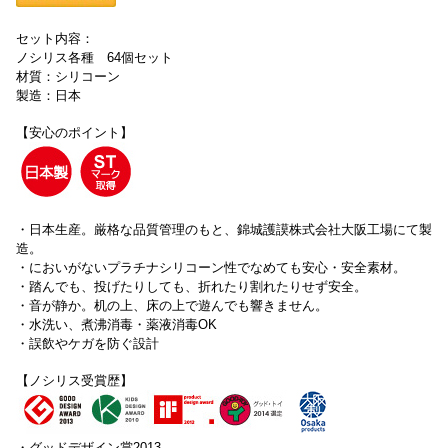
セット内容：
ノシリス各種 64個セット
材質：シリコーン
製造：日本
【安心のポイント】
・日本生産。厳格な品質管理のもと、錦城護謨株式会社大阪工場にて製
造。
・においがないプラチナシリコーン性でなめても安心・安全素材。
・踏んでも、投げたりしても、折れたり割れたりせず安全。
・音が静か。机の上、床の上で遊んでも響きません。
・水洗い、煮沸消毒・薬液消毒OK
・誤飲やケガを防ぐ設計
【ノシリス受賞歴】
・グッドデザイン賞2013