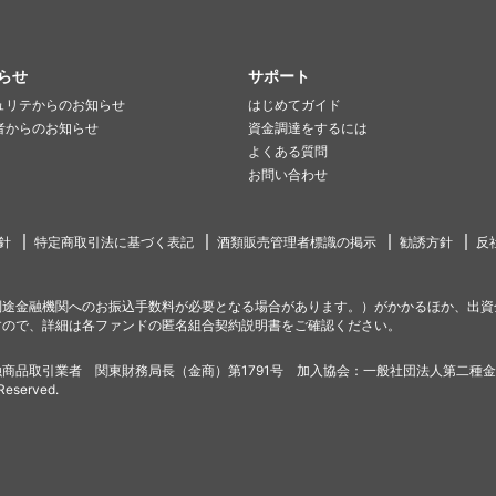
らせ
サポート
ュリテからのお知らせ
はじめてガイド
者からのお知らせ
資金調達をするには
よくある質問
お問い合わせ
針
特定商取引法に基づく表記
酒類販売管理者標識の掲示
勧誘方針
反
別途金融機関へのお振込手数料が必要となる場合があります。）がかかるほか、出資
すので、詳細は各ファンドの匿名組合契約説明書をご確認ください。
商品取引業者 関東財務局長（金商）第1791号 加入協会：一般社団法人第二種
 Reserved.