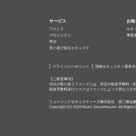
サービス
お知
ファンド
セキ
プロジェクト
事業
寄付
音と画で知るセキュリテ
プライバシーポリシー
情報セキュリティ基本方
【ご留意事項】
当社が取り扱うファンドには、所定の取扱手数料（
取扱手数料及びリスクはファンドによって異なりま
ミュージックセキュリティーズ株式会社 第二種金融
Copyright (C) 2026 Music Securities,Inc. All Rights