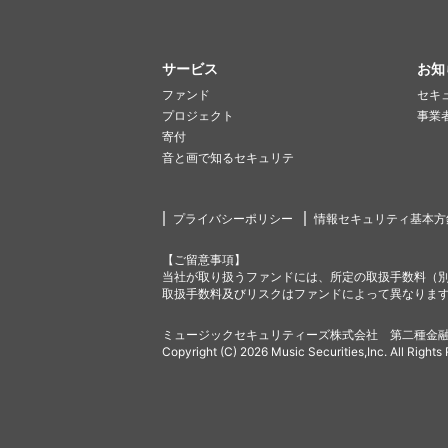
サービス
お知
ファンド
セキ
プロジェクト
事業
寄付
音と画で知るセキュリテ
プライバシーポリシー
情報セキュリティ基本方
【ご留意事項】
当社が取り扱うファンドには、所定の取扱手数料（
取扱手数料及びリスクはファンドによって異なりま
ミュージックセキュリティーズ株式会社 第二種金融
Copyright (C) 2026 Music Securities,Inc. All Rights