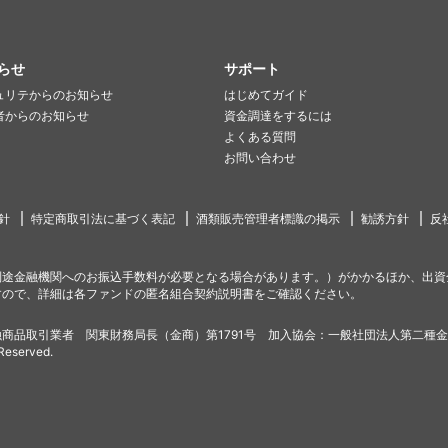
らせ
サポート
ュリテからのお知らせ
はじめてガイド
者からのお知らせ
資金調達をするには
よくある質問
お問い合わせ
針
特定商取引法に基づく表記
酒類販売管理者標識の掲示
勧誘方針
反
別途金融機関へのお振込手数料が必要となる場合があります。）がかかるほか、出資
すので、詳細は各ファンドの匿名組合契約説明書をご確認ください。
商品取引業者 関東財務局長（金商）第1791号 加入協会：一般社団法人第二種
 Reserved.