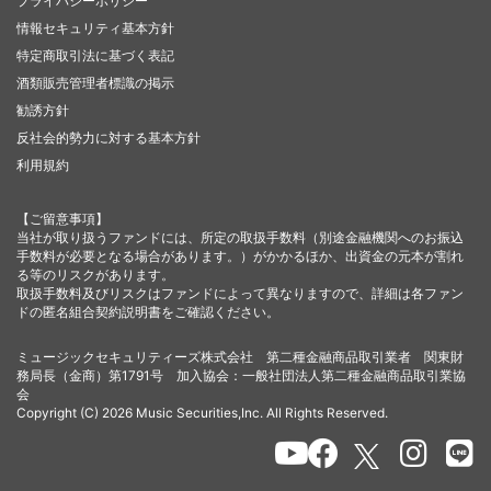
プライバシーポリシー
情報セキュリティ基本方針
特定商取引法に基づく表記
酒類販売管理者標識の掲示
勧誘方針
反社会的勢力に対する基本方針
利用規約
【ご留意事項】
当社が取り扱うファンドには、所定の取扱手数料（別途金融機関へのお振込
手数料が必要となる場合があります。）がかかるほか、出資金の元本が割れ
る等のリスクがあります。
取扱手数料及びリスクはファンドによって異なりますので、詳細は各ファン
ドの匿名組合契約説明書をご確認ください。
ミュージックセキュリティーズ株式会社 第二種金融商品取引業者 関東財
務局長（金商）第1791号 加入協会：一般社団法人第二種金融商品取引業協
会
Copyright (C) 2026 Music Securities,Inc. All Rights Reserved.