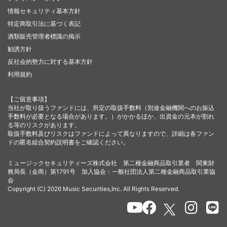
情報セキュリティ基本方針
特定商取引法に基づく表記
酒類販売管理者標識の掲示
勧誘方針
反社会的勢力に対する基本方針
利用規約
【ご留意事項】
当社が取り扱うファンドには、所定の取扱手数料（別途金融機関へのお振込
手数料が必要となる場合があります。）がかかるほか、出資金の元本が割れ
る等のリスクがあります。
取扱手数料及びリスクはファンドによって異なりますので、詳細は各ファン
ドの匿名組合契約説明書をご確認ください。
ミュージックセキュリティーズ株式会社 第二種金融商品取引業者 関東財
務局長（金商）第1791号 加入協会：一般社団法人第二種金融商品取引業協
会
Copyright (C) 2026 Music Securities,Inc. All Rights Reserved.