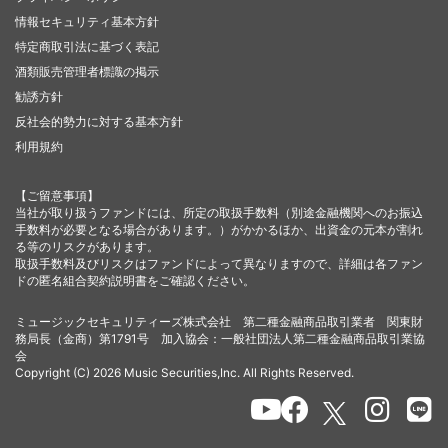
情報セキュリティ基本方針
特定商取引法に基づく表記
酒類販売管理者標識の掲示
勧誘方針
反社会的勢力に対する基本方針
利用規約
【ご留意事項】
当社が取り扱うファンドには、所定の取扱手数料（別途金融機関へのお振込
手数料が必要となる場合があります。）がかかるほか、出資金の元本が割れ
る等のリスクがあります。
取扱手数料及びリスクはファンドによって異なりますので、詳細は各ファン
ドの匿名組合契約説明書をご確認ください。
ミュージックセキュリティーズ株式会社 第二種金融商品取引業者 関東財
務局長（金商）第1791号 加入協会：一般社団法人第二種金融商品取引業協
会
Copyright (C) 2026 Music Securities,Inc. All Rights Reserved.