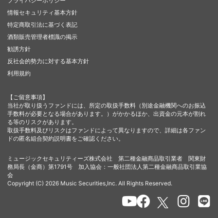
プライバシーポリシー
情報セキュリティ基本方針
特定商取引法に基づく表記
酒類販売管理者標識の掲示
勧誘方針
反社会的勢力に対する基本方針
利用規約
【ご留意事項】
当社が取り扱うファンドには、所定の取扱手数料（別途金融機関へのお振込
手数料が必要となる場合があります。）がかかるほか、出資金の元本が割れ
る等のリスクがあります。
取扱手数料及びリスクはファンドによって異なりますので、詳細は各ファン
ドの匿名組合契約説明書をご確認ください。
ミュージックセキュリティーズ株式会社 第二種金融商品取引業者 関東財
務局長（金商）第1791号 加入協会：一般社団法人第二種金融商品取引業協
会
Copyright (C) 2026 Music Securities,Inc. All Rights Reserved.