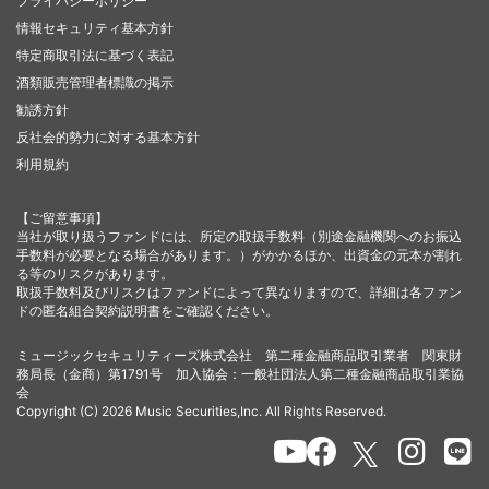
プライバシーポリシー
情報セキュリティ基本方針
特定商取引法に基づく表記
酒類販売管理者標識の掲示
勧誘方針
反社会的勢力に対する基本方針
利用規約
【ご留意事項】
当社が取り扱うファンドには、所定の取扱手数料（別途金融機関へのお振込
手数料が必要となる場合があります。）がかかるほか、出資金の元本が割れ
る等のリスクがあります。
取扱手数料及びリスクはファンドによって異なりますので、詳細は各ファン
ドの匿名組合契約説明書をご確認ください。
ミュージックセキュリティーズ株式会社 第二種金融商品取引業者 関東財
務局長（金商）第1791号 加入協会：一般社団法人第二種金融商品取引業協
会
Copyright (C) 2026 Music Securities,Inc. All Rights Reserved.