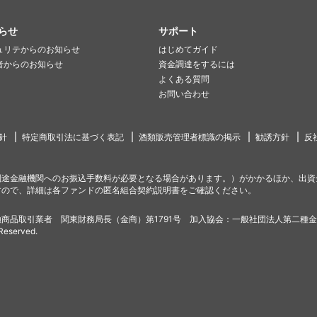
らせ
サポート
ュリテからのお知らせ
はじめてガイド
者からのお知らせ
資金調達をするには
よくある質問
お問い合わせ
針
特定商取引法に基づく表記
酒類販売管理者標識の掲示
勧誘方針
反
別途金融機関へのお振込手数料が必要となる場合があります。）がかかるほか、出資
すので、詳細は各ファンドの匿名組合契約説明書をご確認ください。
商品取引業者 関東財務局長（金商）第1791号 加入協会：一般社団法人第二種
 Reserved.