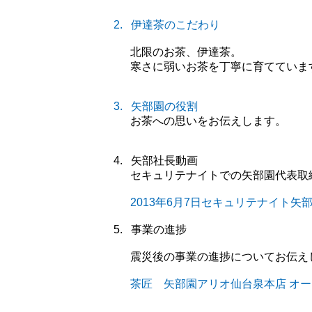
2.
伊達茶のこだわり
北限のお茶、伊達茶。
寒さに弱いお茶を丁寧に育てていま
3.
矢部園の役割
お茶への思いをお伝えします。
4.
矢部社長動画
セキュリテナイトでの矢部園代表取
2013年6月7日セキュリテナイト矢
5.
事業の進捗
震災後の事業の進捗についてお伝え
茶匠 矢部園アリオ仙台泉本店
オー