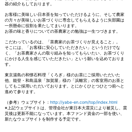
器の紹介もしております。
お客様に美味しい日本茶を知っていただけるように、そして農家
の方々が美味しいお茶づくりに専念してもらえるように矢部園は
一所懸命に役割を果たしてまいります。
お茶の味と香りについての茶農家との勉強は一生つづきます。
こだわっているのは、「茶農家のお茶づくりが見えること」。
そこには、「お客様に安心していただきたい」というだけでな
く、「お茶農家さんの取り組みを知ってもらいたい、お茶づくり
にかける人生を感じていただきたい」という願いを込めておりま
す。
東京湯島の和懐石料理「くろぎ」様のお茶にご採用いただいた
他、能登・和島温泉「加賀屋」様の「浜離宮」の客室用のお茶と
してもご採用いただいております。とにかくひとつひとつ前へと
進めて参ります。
（参考）ウェブサイト：
http://yabe-en.com/top/index.html
※上記ウェブサイトは、管理会社が東日本大震災により被災し、震
災後は更新不能になっています。本ファンド資金の一部を使い、
新たなウェブサイトを制作する予定です。