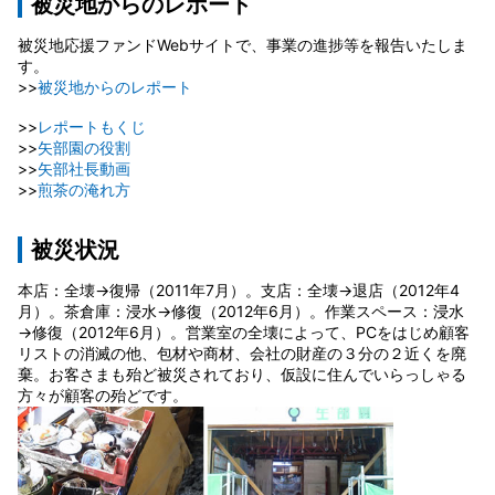
被災地からのレポート
被災地応援ファンドWebサイトで、事業の進捗等を報告いたしま
す。
>>
被災地からのレポート
>>
レポートもくじ
>>
矢部園の役割
>>
矢部社長動画
>>
煎茶の淹れ方
被災状況
本店：全壊→復帰（2011年7月）。支店：全壊→退店（2012年4
月）。茶倉庫：浸水→修復（2012年6月）。作業スペース：浸水
→修復（2012年6月）。営業室の全壊によって、PCをはじめ顧客
リストの消滅の他、包材や商材、会社の財産の３分の２近くを廃
棄。お客さまも殆ど被災されており、仮設に住んでいらっしゃる
方々が顧客の殆どです。