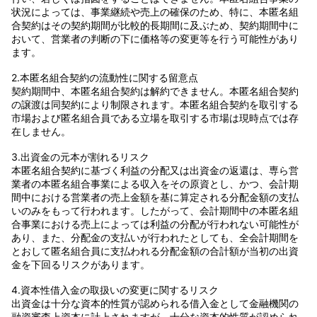
状況によっては、事業継続や売上の確保のため、特に、本匿名組
合契約はその契約期間が比較的長期間に及ぶため、契約期間中に
おいて、営業者の判断の下に価格等の変更等を行う可能性があり
ます。
2.本匿名組合契約の流動性に関する留意点
契約期間中、本匿名組合契約は解約できません。本匿名組合契約
の譲渡は同契約により制限されます。本匿名組合契約を取引する
市場および匿名組合員である立場を取引する市場は現時点では存
在しません。
3.出資金の元本が割れるリスク
本匿名組合契約に基づく利益の分配又は出資金の返還は、専ら営
業者の本匿名組合事業による収入をその原資とし、かつ、会計期
間中における営業者の売上金額を基に算定される分配金額の支払
いのみをもって行われます。したがって、会計期間中の本匿名組
合事業における売上によっては利益の分配が行われない可能性が
あり、また、分配金の支払いが行われたとしても、全会計期間を
とおして匿名組合員に支払われる分配金額の合計額が当初の出資
金を下回るリスクがあります。
4.資本性借入金の取扱いの変更に関するリスク
出資金は十分な資本的性質が認められる借入金として金融機関の
融資審査上資本に計上されますが、十分な資本的性質が認められ