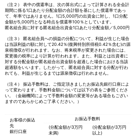
（注２） 表中の償還率は、次の算出式によって計算される全会計
期間に係る1口あたり分配金額の合計額を基にした償還率であっ
て、年率ではありません。1口5,000円の出資金に対し、1口分配
金額が5,000円となる時点を償還率100％としています。
匿名組合員に対する匿名組合出資金1口あたり分配金額／5,000円
（注３） 匿名組合員への損益の分配について、利益が生じた場合
は当該利益の額に対して20.42％(復興特別所得税0.42％含む)の源
泉税徴収が行われます。なお、将来税率が変更された場合には、
変更後の税率により計算が行われます。また、利益とは出資者に
対する分配金額が匿名組合出資金額を超過した場合における当該
超過額をいいます。したがって、匿名組合員に対する分配が行わ
れても、利益が生じるまでは源泉徴収は行われません。
（注４） 振込手数料は、ご指定頂きましたお振込先銀行口座によ
って変わります。手数料金額については以下の表をご参照くださ
い。（金融機関によって手数料金額の変更等がある場合もござい
ますのであらかじめご了承ください。）
お振込手数料
お客様の振込
先
(分配金額が3万円
(分配金額が3万円
銀行口座
未満)
以上)