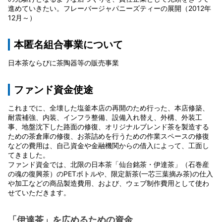
進めていきたい。フレーバージャパニーズティーの展開（2012年
12月～）
本匿名組合事業について
日本茶ならびに茶陶器等の販売事業
ファンド資金使途
これまでに、全壊した塩釜本店の再開のため行った、本店修築、
耐震補強、内装、インフラ整備、設備入れ替え、外構、外装工
事、地盤沈下した路面の修復、オリジナルブレンド茶を製造する
ための茶倉庫の修復、お茶詰めを行うための作業スペースの修復
などの費用は、自己資金や金融機関からの借入によって、工面し
てきました。
ファンド資金では、北限の日本茶「仙台銘茶・伊達茶」（石巻産
の魂の復興茶）のPETボトルや、限定新茶(一芯三葉摘み茶)の仕入
や加工などの商品製造費用、および、ウェブ制作費用として使わ
せていただきます。
「伊達茶」を広めるための資金