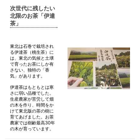
次世代に残したい
北限のお茶「伊達
茶」
東北は石巻で栽培され
る伊達茶（桃生茶）に
は、東北の気候と土壌
で育ったお茶にしか有
さない、独特の「香
気」があります。
伊達茶はもともとは寒
さに弱い品種でした。
生産農家が苦労して畑
の木を作り、時間をか
けて東北版の茶の樹に
育てあげました。お茶
農家では樹齢最高30年
の木が育っています。