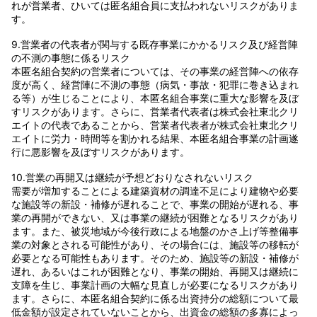
れが営業者、ひいては匿名組合員に支払われないリスクがありま
す。
9.営業者の代表者が関与する既存事業にかかるリスク及び経営陣
の不測の事態に係るリスク
本匿名組合契約の営業者については、その事業の経営陣への依存
度が高く、経営陣に不測の事態（病気・事故・犯罪に巻き込まれ
る等）が生じることにより、本匿名組合事業に重大な影響を及ぼ
すリスクがあります。さらに、営業者代表者は株式会社東北クリ
エイトの代表であることから、営業者代表者が株式会社東北クリ
エイトに労力・時間等を割かれる結果、本匿名組合事業の計画遂
行に悪影響を及ぼすリスクがあります。
10.営業の再開又は継続が予想どおりなされないリスク
需要が増加することによる建築資材の調達不足により建物や必要
な施設等の新設・補修が遅れることで、事業の開始が遅れる、事
業の再開ができない、又は事業の継続が困難となるリスクがあり
ます。また、被災地域が今後行政による地盤のかさ上げ等整備事
業の対象とされる可能性があり、その場合には、施設等の移転が
必要となる可能性もあります。そのため、施設等の新設・補修が
遅れ、あるいはこれが困難となり、事業の開始、再開又は継続に
支障を生じ、事業計画の大幅な見直しが必要になるリスクがあり
ます。さらに、本匿名組合契約に係る出資持分の総額について最
低金額が設定されていないことから、出資金の総額の多寡によっ