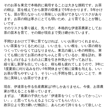
そのお茶を東北で本格的に栽培することは大きな挑戦です。お茶
の樹は、苗を植えてから新芽の収穫まで5年かかります。5年かけ
ても、苗が育たなかったり美味しいお茶ができないリスクがあり
ます。お茶の樹は寒さにとても弱いため、より育てることが難し
いです。
そのリスクを乗り越え、先々代が、本格的な伊達茶農家としてお
茶の苗木を育て、その畑が現在まで受け継がれています。
手間ひまかけて丁寧に育てなければ、いいお茶がつくれません。
いい茶葉をつくるためには、いい土を、いい根を、いい茶の樹を
つくっていかなくてはなりません。東北の厳しい冬の時期も、寒
くても畑に出てお茶の木がちゃんと育っているか、畑を訪れ、寒
さをしのげるよう土の上に藁を引き外気から守ってあげる。
繰り返し新芽を出していると、樹も根も疲れてしまうので、3年に
1度夏前に刈り込みを行い1年間休ませて根に栄養を与える。いい
お茶が育ちやすいよう、そういった手間を惜しまないことで、本
当に美味しいお茶ができます。
現在、伊達茶を作る生産農家は1件しかありません。今後、お茶農
家が増えることを願っています。
まずは、『農家の子供たちが「伊達茶をつくってるってかっこい
い」』と思ってもらえるようになってもらいたい。
政宗公より受け継いだ物語に、あらためて誇りをもって欲しいと