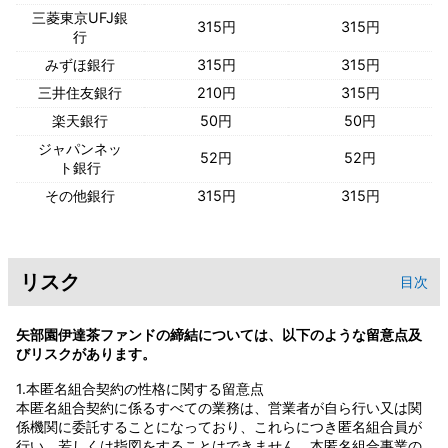
三菱東京UFJ銀
315円
315円
行
みずほ銀行
315円
315円
三井住友銀行
210円
315円
楽天銀行
50円
50円
ジャパンネッ
52円
52円
ト銀行
その他銀行
315円
315円
リスク
目次
矢部園伊達茶ファンドの締結については、以下のような留意点及
びリスクがあります。
1.本匿名組合契約の性格に関する留意点
本匿名組合契約に係るすべての業務は、営業者が自ら行い又は関
係機関に委託することになっており、これらにつき匿名組合員が
行い、若しくは指図をすることはできません。本匿名組合事業の