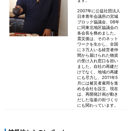
ます。
2007年に公益社団法人
日本青年会議所の宮城
ブロック協議会、08年
に同東北地区協議会の
各会長を務めました。
震災後は、そのネット
ワークを生かし、全国
に３万人いる経営者仲
間から届けられた物資
の受け入れ窓口を担い
ました。自社の再建だ
けでなく、地域の再建
にも尽力し、2011年5
月には被災者雇用を進
める会社を設立、現在
は、再開発計画が動き
だした塩釜の街づくり
にも関わっています。