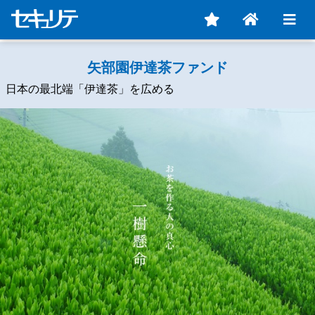
矢部園伊達茶ファンド
日本の最北端「伊達茶」を広める