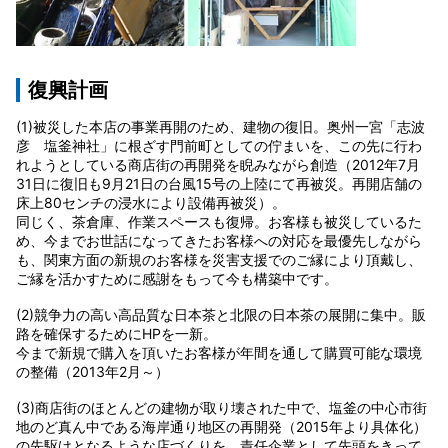
復興計画
(1)被災した本店の事業再開のため、建物の復旧。奥州一宮「志波
彦 塩釜神社」に根ざす門前町としての佇まいを、この先に行わ
れようとしている商店街の再開発を睨みながら創造（2012年7月
31日に復旧も9月21日の台風15号の上陸にて再被災。再開店舗の
床上80センチの浸水により設備再被災）。
同じく、茶倉庫、作業スペースも復帰。お客様も被災しているた
め、今までお世話になってきたお客様への対応を最優先しながら
も、関東方面の新規のお客様を災害支援でのご縁により頂戴し、
ご縁を活かすために感謝をもって今も構築中です。
(2)競争力の高い高品質な日本茶と北限の日本茶の展開に集中。販
路を確保するためにHPを一新。
今まで新規で購入を頂いたお客様が年間を通して購買可能な環境
の整備（2013年2月～）
(3)商店街のほとんどの建物が取り壊された中で、塩釜の中心市街
地のど真ん中である海岸通り地区の再開発（2015年より具体化）
の先駆けとなるような店づくりを、責任企業として先頭をきって