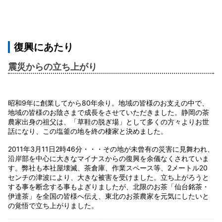
復興にあたり
震災からの立ち上がり
昭和9年に創業してから80年余り。地域の皆様のお支えの中で、
地域の皆様のお陰さまで成長をさせていただきました。静岡の茶
農家出身の祖父は、「草鞋の脱ぎ場」として多くの方々よりお世
話になり、この塩釜の地を終の棲家と決めました。
2011年3月11日2時46分・・・その地が未曾有の災害に見舞われ、
沿岸部を中心に大きなマイナスからの復興を余儀なくされていま
す。弊社も本社屋壊滅、茶倉庫、作業スペース等、2メートル20
センチの津波により、大きな被害を受けました。立ち上がろうと
する事を断念する事もよぎりましたが、北限のお茶「仙台銘茶・
伊達茶」を全国の皆様へ伝え、東北のお茶農家を元気にしたいと
の覚悟で立ち上がりました。