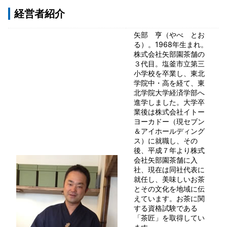
経営者紹介
矢部 亨（やべ とお
る）。1968年生まれ。
株式会社矢部園茶舗の
３代目。塩釜市立第三
小学校を卒業し、東北
学院中・高を経て、東
北学院大学経済学部へ
進学しました。大学卒
業後は株式会社イトー
ヨーカドー（現セブン
＆アイホールディング
ス）に就職し、その
後、平成７年より株式
会社矢部園茶舗に入
社、現在は同社代表に
就任し、美味しいお茶
とその文化を地域に伝
えています。お茶に関
する資格試験である
「茶匠」を取得してい