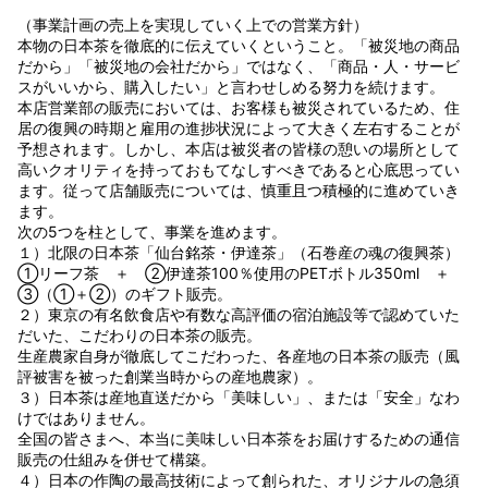
（事業計画の売上を実現していく上での営業方針）
本物の日本茶を徹底的に伝えていくということ。「被災地の商品
だから」「被災地の会社だから」ではなく、「商品・人・サービ
スがいいから、購入したい」と言わせしめる努力を続けます。
本店営業部の販売においては、お客様も被災されているため、住
居の復興の時期と雇用の進捗状況によって大きく左右することが
予想されます。しかし、本店は被災者の皆様の憩いの場所として
高いクオリティを持っておもてなしすべきであると心底思ってい
ます。従って店舗販売については、慎重且つ積極的に進めていき
ます。
次の5つを柱として、事業を進めます。
１）北限の日本茶「仙台銘茶・伊達茶」（石巻産の魂の復興茶）
①リーフ茶 ＋ ②伊達茶100％使用のPETボトル350ml ＋
③（①＋②）のギフト販売。
２）東京の有名飲食店や有数な高評価の宿泊施設等で認めていた
だいた、こだわりの日本茶の販売。
生産農家自身が徹底してこだわった、各産地の日本茶の販売（風
評被害を被った創業当時からの産地農家）。
３）日本茶は産地直送だから「美味しい」、または「安全」なわ
けではありません。
全国の皆さまへ、本当に美味しい日本茶をお届けするための通信
販売の仕組みを併せて構築。
４）日本の作陶の最高技術によって創られた、オリジナルの急須