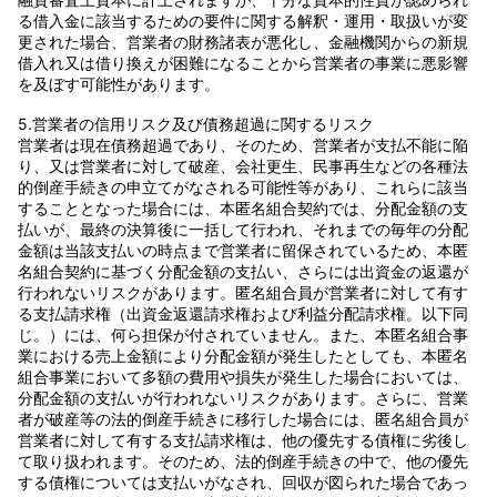
る借入金に該当するための要件に関する解釈・運用・取扱いが変
更された場合、営業者の財務諸表が悪化し、金融機関からの新規
借入れ又は借り換えが困難になることから営業者の事業に悪影響
を及ぼす可能性があります。
5.営業者の信用リスク及び債務超過に関するリスク
営業者は現在債務超過であり、そのため、営業者が支払不能に陥
り、又は営業者に対して破産、会社更生、民事再生などの各種法
的倒産手続きの申立てがなされる可能性等があり、これらに該当
することとなった場合には、本匿名組合契約では、分配金額の支
払いが、最終の決算後に一括して行われ、それまでの毎年の分配
金額は当該支払いの時点まで営業者に留保されているため、本匿
名組合契約に基づく分配金額の支払い、さらには出資金の返還が
行われないリスクがあります。匿名組合員が営業者に対して有す
る支払請求権（出資金返還請求権および利益分配請求権。以下同
じ。）には、何ら担保が付されていません。また、本匿名組合事
業における売上金額により分配金額が発生したとしても、本匿名
組合事業において多額の費用や損失が発生した場合においては、
分配金額の支払いが行われないリスクがあります。さらに、営業
者が破産等の法的倒産手続きに移行した場合には、匿名組合員が
営業者に対して有する支払請求権は、他の優先する債権に劣後し
て取り扱われます。そのため、法的倒産手続きの中で、他の優先
する債権については支払いがなされ、回収が図られた場合であっ