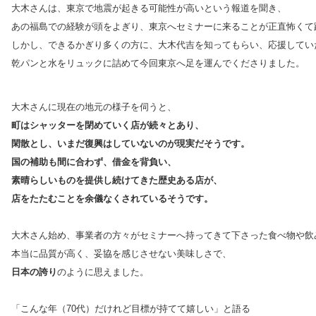
大木さんは、東京で地震が起きる可能性が高いという報道を聞き、
あの福島での経験が頭をよぎり、東京へセミナーに来ることが正直怖くて
しかし、できるかぎり多くの方に、大木代吉を知ってもらい、応援してい
乾パンと水をリュックに詰めて今回東京へ足を運んでくださりました。
大木さんに現在の地元の様子を伺うと、
町はシャッターを閉めていく店が続々とあり、
閑散とし、いまだ復興はしていないのが現実だそうです。
国の補助も間に合わず、借金を背負い、
素晴らしいものを提供し続けてきた歴史ある店が、
店をたたむことを余儀なくされているそうです。
大木さん始め、事業者の方々がセミナーへ持ってきて下さった食べ物や飲
本当に品質が高く、妥協を感じさせない美味しさで、
日本の誇り
のように思えました。
「こんな年（70代）だけれど目標が持てて嬉しい」と語る