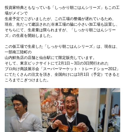
投資家特典ともなっている「しっかり朝ごはんシリーズ」も
この工
場がメインで
生産予定でございましたが、
この工場の整備が遅れているため、
現在、先だって建設された
冷凍工場の脇に小さい加工場も設置し、
そちらにて、
生産量は限られますが、「しっかり朝ごはんシリー
ズ」の生産を開始しました。
この仮工場で生産した「しっかり朝ごはんシリーズ」は、
現在は、
一部南三陸町の
山内鮮魚店の店舗と仙台駅にて限定販売しています。
そして、東京ビックサイトにて2月1日～3日の3日間行われた
プロ向け商談展示会「スーパーマーケット・トレードショー2012」
にてたくさんの注文を頂き、全国向けには3月1日（予定）できる
と
ころまでこぎつけました。