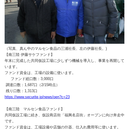
（写真、真ん中のマルセン食品の三浦社長、左の伊藤社長。)
【南三陸 伊藤サケファンド】
年末に完成した共同仮設工場に少しずつ機械を導入し、事業を再開して
います。
ファンド資金は、工場の設備に使います。
ファンド総口数：3,000口
調達口数：1,687口（2/15時点）
残り口数：1,313口
https://www.securite.jp/news/oen?c=23
【南三陸 マルセン食品ファンド】
共同仮設工場に続き、仮設商店街「福興名店街」オープンに向け奔走中
です。
ファンド資金は、工場設備や店舗の什器、仕入れ費用等に使います。