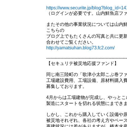
https://www.securite.jp/blog?blog_id=14
（ログインが必要です。山内鮮魚店フ
またその他の事業状況については山内
こちらの
ブログ上でもたくさんの写真と共に更
合わせてご覧ください。
http://yamatsuhan.blog73.fc2.com/
---------------------------------------------------------
【セキュリテ被災地応援ファンド】
同じ南三陸町の「歌津小太郎こぶ巻フ
工場建設費用、工場設備、原材料購入費な
募集しております。
4月からは工場建物が完成し、やっとこ
製造にスタートを切れる状態にまでき
しかし、これから購入していく設備や
被災地それぞれ、各社の考え方やペー
再建状況には差がありますが、橋本水