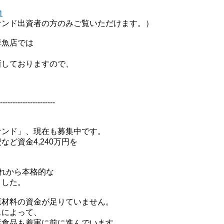
1
ァンド出資者の方のみご覧いただけます。）
鮮魚店では
新しておりますので、
----------------------
ァンド」、現在も募集中です。
ど資金4,240万円を
れから本格的な
ました。
原材料の資金が足りていません。
スによって、
産食品も着実に前に進んでいます。