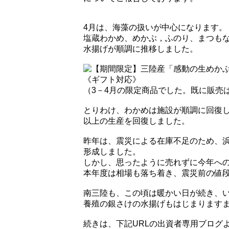
4月は、海藻の扱いが中心になります。
塩蔵わかめ、めかぶ，ふのり、まつも
水揚げが順調に推移しました。
（3－4月の限定商品でした。既に販売
とりわけ、わかめは施設が順調に回復
以上の生産を回復しました。
昨年は、震災による在庫不足のため、
形成しました。
しかし、思ったように売れずに今年へ
本年度は相場も落ち着き、震災前の値
南三陸も、この頃は暖かい日が続き、い
養殖の銀さけの水揚げもはじまります
続きは、下記URLの出資者専用ブログ