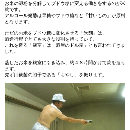
お米の澱粉を分解してブドウ糖に変える働きをするのが米
麹です。
アルコール発酵は果糖やブドウ糖など「甘いもの」が原料
となります。
ただのお米をブドウ糖に変化させる「米麹」は、
酒造行程でとても大きな役割を持っていて、
これを造る「麹室」は「酒屋のドル箱」とも言われてきま
した。
蒸したお米を麹室に引き込み、約４８時間かけて麹を造り
ます。
先ずは麹菌の胞子である「もやし」を振ります。