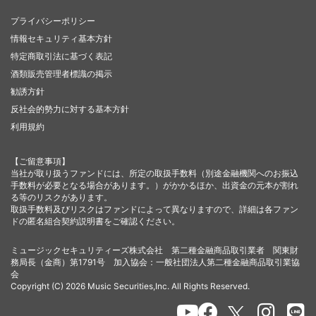
プライバシーポリシー
情報セキュリティ基本方針
特定商取引法に基づく表記
酒類販売管理者標識の掲示
勧誘方針
反社会的勢力に対する基本方針
利用規約
【ご留意事項】
当社が取り扱うファンドには、所定の取扱手数料（別途金融機関へのお振込
手数料が必要となる場合があります。）がかかるほか、出資金の元本が割れ
る等のリスクがあります。
取扱手数料及びリスクはファンドによって異なりますので、詳細は各ファン
ドの匿名組合契約説明書をご確認ください。
ミュージックセキュリティーズ株式会社 第二種金融商品取引業者 関東財
務局長（金商）第1791号 加入協会：一般社団法人第二種金融商品取引業協
会
Copyright (C) 2026 Music Securities,Inc. All Rights Reserved.