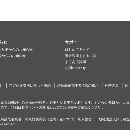
らせ
サポート
ュリテからのお知らせ
はじめてガイド
者からのお知らせ
資金調達をするには
よくある質問
お問い合わせ
針
特定商取引法に基づく表記
酒類販売管理者標識の掲示
勧誘方針
反
別途金融機関へのお振込手数料が必要となる場合があります。）がかかるほか、出資
すので、詳細は各ファンドの匿名組合契約説明書をご確認ください。
商品取引業者 関東財務局長（金商）第1791号 加入協会：一般社団法人第二種
 Reserved.