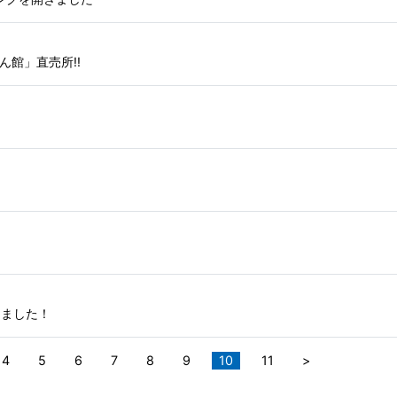
ん館」直売所!!
しました！
4
5
6
7
8
9
10
11
>