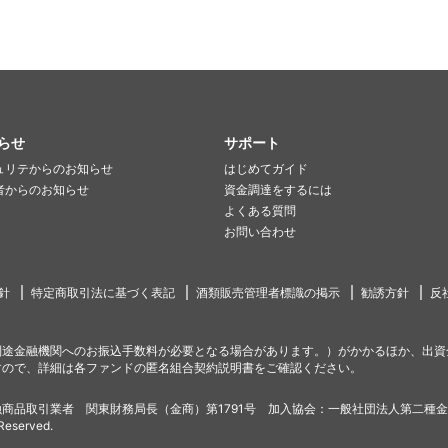
らせ
サポート
ュリテからのお知らせ
はじめてガイド
者からのお知らせ
資金調達をするには
よくある質問
お問い合わせ
針
特定商取引法に基づく表記
酒類販売管理者標識の掲示
勧誘方針
反
別途金融機関へのお振込手数料が必要となる場合があります。）がかかるほか、出資
すので、詳細は各ファンドの匿名組合契約説明書をご確認ください。
商品取引業者 関東財務局長（金商）第1791号 加入協会：一般社団法人第二種
 Reserved.