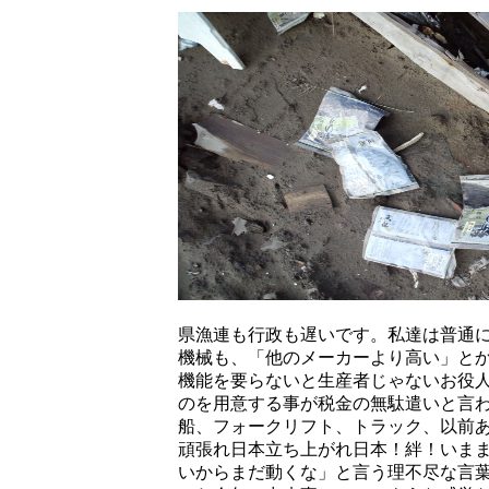
県漁連も行政も遅いです。私達は普通
機械も、「他のメーカーより高い」と
機能を要らないと生産者じゃないお役
のを用意する事が税金の無駄遣いと言
船、フォークリフト、トラック、以前
頑張れ日本立ち上がれ日本！絆！いま
いからまだ動くな」と言う理不尽な言