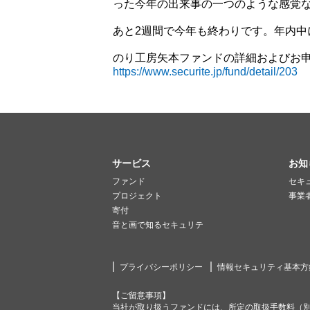
った今年の出来事の一つのような感覚
あと2週間で今年も終わりです。年内中
のり工房矢本ファンドの詳細およびお
https://www.securite.jp/fund/detail/203
サービス
お知
ファンド
セキ
プロジェクト
事業
寄付
音と画で知るセキュリテ
プライバシーポリシー
情報セキュリティ基本方
【ご留意事項】
当社が取り扱うファンドには、所定の取扱手数料（