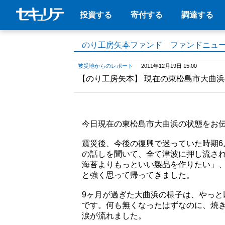
投資する
寄付する
調達する
のり工房矢本ファンド ファンドニュ
被災地からのレポート
2011年12月19日 15:00
【のり工房矢本】 現在の東松島市大曲
今日現在の東松島市大曲浜の状態をお
震災後、今後の復興で迷っていた時期
の話しを聞いて、全て津波に押し流さ
海苔よりもっといい製品を作りたい」
と強く思って帰ってきました。
9ヶ月が過ぎた大曲浜の様子は、やっ
です。何も無くなったはずなのに、焼
涙が流れました。