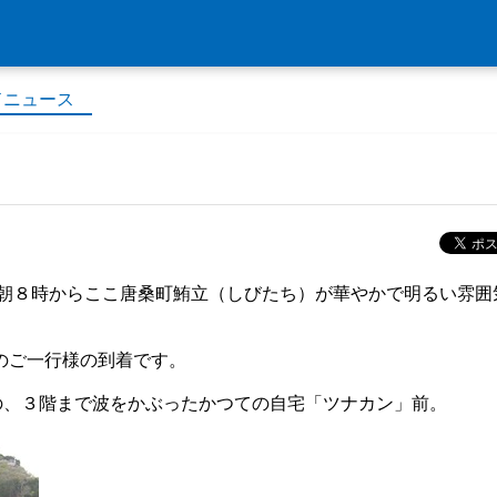
ドニュース
ず、朝８時からここ唐桑町鮪立（しびたち）が華やかで明るい雰囲
 のご一行様の到着です。
の、３階まで波をかぶったかつての自宅「ツナカン」前。