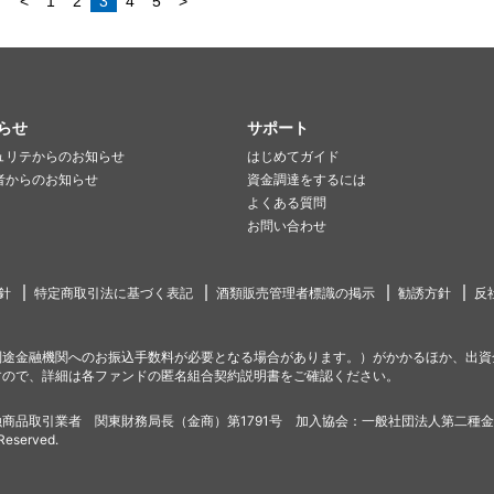
<
1
2
3
4
5
>
らせ
サポート
ュリテからのお知らせ
はじめてガイド
者からのお知らせ
資金調達をするには
よくある質問
お問い合わせ
針
特定商取引法に基づく表記
酒類販売管理者標識の掲示
勧誘方針
反
別途金融機関へのお振込手数料が必要となる場合があります。）がかかるほか、出資
すので、詳細は各ファンドの匿名組合契約説明書をご確認ください。
商品取引業者 関東財務局長（金商）第1791号 加入協会：一般社団法人第二種
 Reserved.