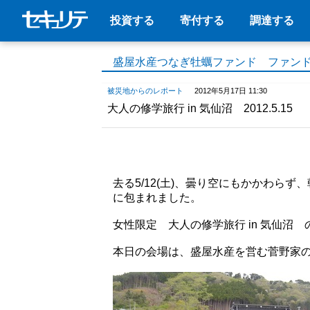
投資する
寄付する
調達する
盛屋水産つなぎ牡蠣ファンド ファン
被災地からのレポート
2012年5月17日 11:30
大人の修学旅行 in 気仙沼 2012.5.15
去る5/12(土)、曇り空にもかかわら
に包まれました。
女性限定 大人の修学旅行 in 気仙沼
本日の会場は、盛屋水産を営む菅野家