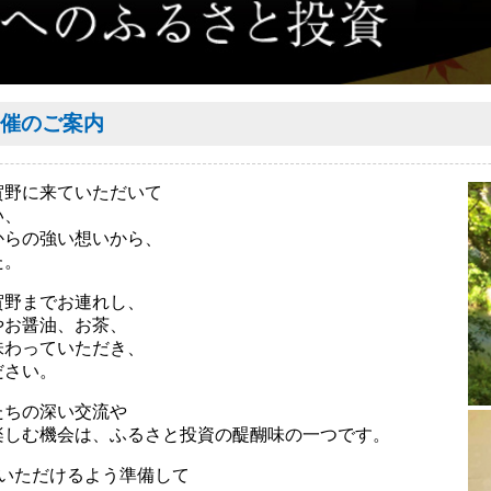
催のご案内
賀野に来ていただいて
い、
からの強い想いから、
た。
賀野までお連れし、
やお醤油、お茶、
味わっていただき、
ださい。
たちの深い交流や
楽しむ機会は、ふるさと投資の醍醐味の一つです。
いただけるよう準備して