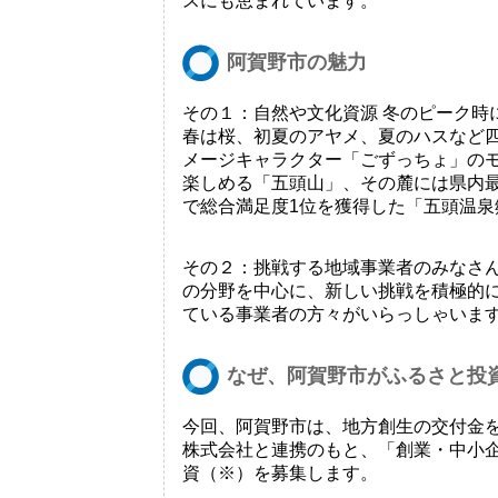
スにも恵まれています。
阿賀野市の魅力
その１：自然や文化資源 冬のピーク時に
春は桜、初夏のアヤメ、夏のハスなど
メージキャラクター「ごずっちょ」の
楽しめる「五頭山」、その麓には県内最
で総合満足度1位を獲得した「五頭温
その２：挑戦する地域事業者のみなさん
の分野を中心に、新しい挑戦を積極的
ている事業者の方々がいらっしゃいま
なぜ、阿賀野市がふるさと投
今回、阿賀野市は、地方創生の交付金
株式会社と連携のもと、「創業・中小
資（※）を募集します。