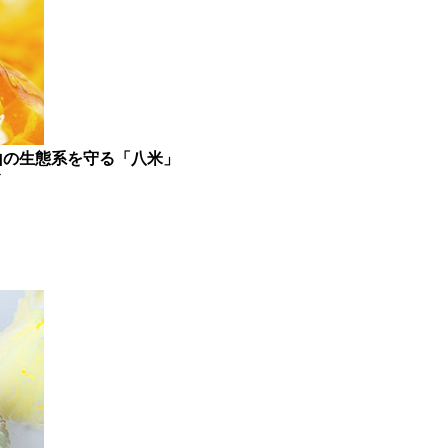
山の生態系を守る「八米」
ド