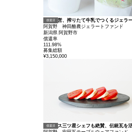
牧場直営、搾りたて牛乳でつくるジェラ
償還済
阿賀野 神田酪農ジェラートファンド
新潟県 阿賀野市
償還率
111.98%
募集総額
¥3,150,000
フランス三ツ星シェフも絶賛、伝統瓦を
償還済
阿賀野 安田瓦テーブルウェアファンド