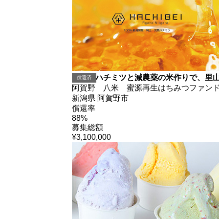
純国産ハチミツと減農薬の米作りで、里
償還済
阿賀野 八米 蜜源再生はちみつファン
新潟県 阿賀野市
償還率
88%
募集総額
¥3,100,000