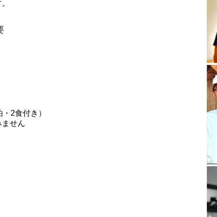
す。
要
宿泊・2食付き）
みません