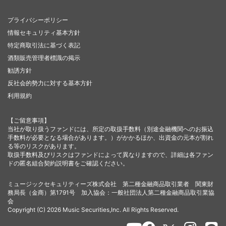
プライバシーポリシー
情報セキュリティ基本方針
特定商取引法に基づく表記
酒類販売管理者標識の掲示
勧誘方針
反社会的勢力に対する基本方針
利用規約
【ご留意事項】
当社が取り扱うファンドには、所定の取扱手数料（別途金融機関へのお振込
手数料が必要となる場合があります。）がかかるほか、出資金の元本が割れ
る等のリスクがあります。
取扱手数料及びリスクはファンドによって異なりますので、詳細は各ファン
ドの匿名組合契約説明書をご確認ください。
ミュージックセキュリティーズ株式会社 第二種金融商品取引業者 関東財
務局長（金商）第1791号 加入協会：一般社団法人第二種金融商品取引業協
会
Copyright (C) 2026 Music Securities,Inc. All Rights Reserved.