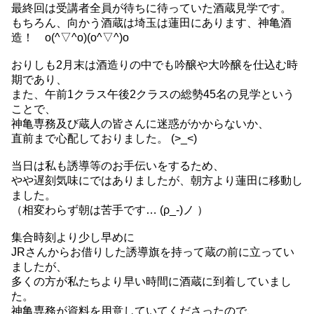
最終回は受講者全員が待ちに待っていた酒蔵見学です。
もちろん、向かう酒蔵は埼玉は蓮田にあります、神亀酒
造！ o(^▽^o)(o^▽^)o
おりしも2月末は酒造りの中でも吟醸や大吟醸を仕込む時
期であり、
また、午前1クラス午後2クラスの総勢45名の見学という
ことで、
神亀専務及び蔵人の皆さんに迷惑がかからないか、
直前まで心配しておりました。 (>_<)
当日は私も誘導等のお手伝いをするため、
やや遅刻気味にではありましたが、朝方より蓮田に移動し
ました。
（相変わらず朝は苦手です… (ρ_-)ノ ）
集合時刻より少し早めに
JRさんからお借りした誘導旗を持って蔵の前に立ってい
ましたが、
多くの方が私たちより早い時間に酒蔵に到着していまし
た。
神亀専務が資料を用意していてくださったので、